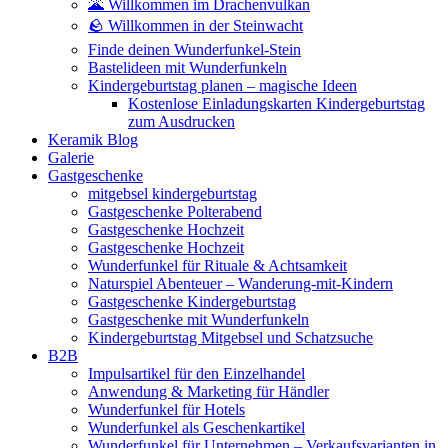
🌋 Willkommen im Drachenvulkan
🪨 Willkommen in der Steinwacht
Finde deinen Wunderfunkel-Stein
Bastelideen mit Wunderfunkeln
Kindergeburtstag planen – magische Ideen
Kostenlose Einladungskarten Kindergeburtstag
zum Ausdrucken
Keramik Blog
Galerie
Gastgeschenke
mitgebsel kindergeburtstag
Gastgeschenke Polterabend
Gastgeschenke Hochzeit
Gastgeschenke Hochzeit
Wunderfunkel für Rituale & Achtsamkeit
Naturspiel Abenteuer – Wanderung-mit-Kindern
Gastgeschenke Kindergeburtstag
Gastgeschenke mit Wunderfunkeln
Kindergeburtstag Mitgebsel und Schatzsuche
B2B
Impulsartikel für den Einzelhandel
Anwendung & Marketing für Händler
Wunderfunkel für Hotels
Wunderfunkel als Geschenkartikel
Wunderfunkel für Unternehmen – Verkaufsvarianten in