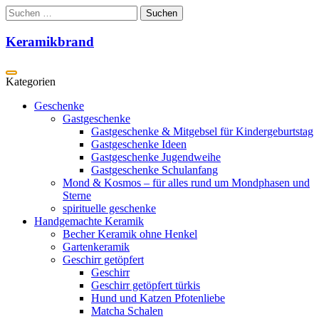
Zum
Suchen
Inhalt
nach:
springen
Keramikbrand
Geschenke
Gastgeschenke
Gastgeschenke & Mitgebsel für Kindergeburtstag
Gastgeschenke Ideen
Gastgeschenke Jugendweihe
Gastgeschenke Schulanfang
Mond & Kosmos – für alles rund um Mondphasen und
Sterne
spirituelle geschenke
Handgemachte Keramik
Becher Keramik ohne Henkel
Gartenkeramik
Geschirr getöpfert
Geschirr
Geschirr getöpfert türkis
Hund und Katzen Pfotenliebe
Matcha Schalen