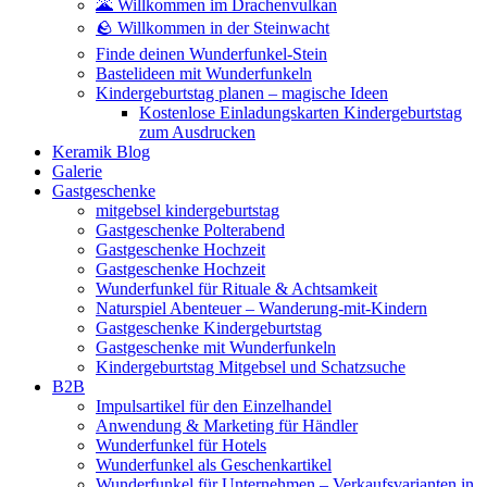
🌋 Willkommen im Drachenvulkan
🪨 Willkommen in der Steinwacht
Finde deinen Wunderfunkel-Stein
Bastelideen mit Wunderfunkeln
Kindergeburtstag planen – magische Ideen
Kostenlose Einladungskarten Kindergeburtstag
zum Ausdrucken
Keramik Blog
Galerie
Gastgeschenke
mitgebsel kindergeburtstag
Gastgeschenke Polterabend
Gastgeschenke Hochzeit
Gastgeschenke Hochzeit
Wunderfunkel für Rituale & Achtsamkeit
Naturspiel Abenteuer – Wanderung-mit-Kindern
Gastgeschenke Kindergeburtstag
Gastgeschenke mit Wunderfunkeln
Kindergeburtstag Mitgebsel und Schatzsuche
B2B
Impulsartikel für den Einzelhandel
Anwendung & Marketing für Händler
Wunderfunkel für Hotels
Wunderfunkel als Geschenkartikel
Wunderfunkel für Unternehmen – Verkaufsvarianten in