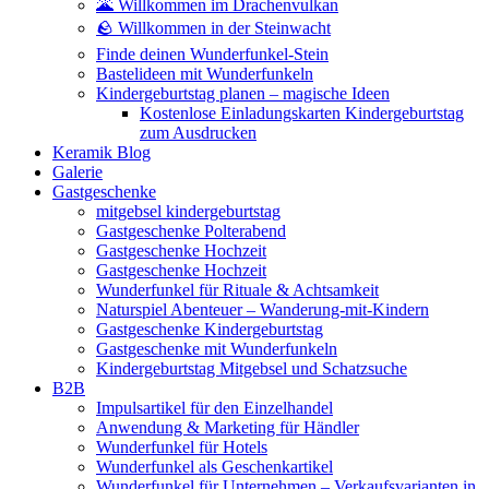
🌋 Willkommen im Drachenvulkan
🪨 Willkommen in der Steinwacht
Finde deinen Wunderfunkel-Stein
Bastelideen mit Wunderfunkeln
Kindergeburtstag planen – magische Ideen
Kostenlose Einladungskarten Kindergeburtstag
zum Ausdrucken
Keramik Blog
Galerie
Gastgeschenke
mitgebsel kindergeburtstag
Gastgeschenke Polterabend
Gastgeschenke Hochzeit
Gastgeschenke Hochzeit
Wunderfunkel für Rituale & Achtsamkeit
Naturspiel Abenteuer – Wanderung-mit-Kindern
Gastgeschenke Kindergeburtstag
Gastgeschenke mit Wunderfunkeln
Kindergeburtstag Mitgebsel und Schatzsuche
B2B
Impulsartikel für den Einzelhandel
Anwendung & Marketing für Händler
Wunderfunkel für Hotels
Wunderfunkel als Geschenkartikel
Wunderfunkel für Unternehmen – Verkaufsvarianten in