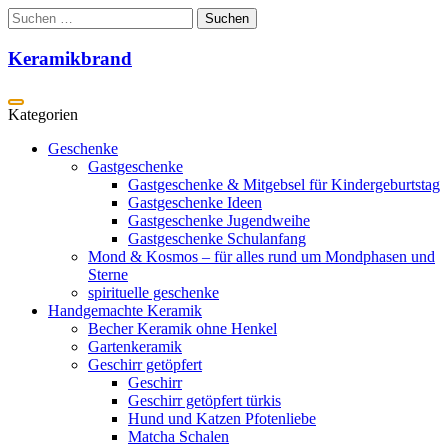
Zum
Suchen
Inhalt
nach:
springen
Keramikbrand
Geschenke
Gastgeschenke
Gastgeschenke & Mitgebsel für Kindergeburtstag
Gastgeschenke Ideen
Gastgeschenke Jugendweihe
Gastgeschenke Schulanfang
Mond & Kosmos – für alles rund um Mondphasen und
Sterne
spirituelle geschenke
Handgemachte Keramik
Becher Keramik ohne Henkel
Gartenkeramik
Geschirr getöpfert
Geschirr
Geschirr getöpfert türkis
Hund und Katzen Pfotenliebe
Matcha Schalen