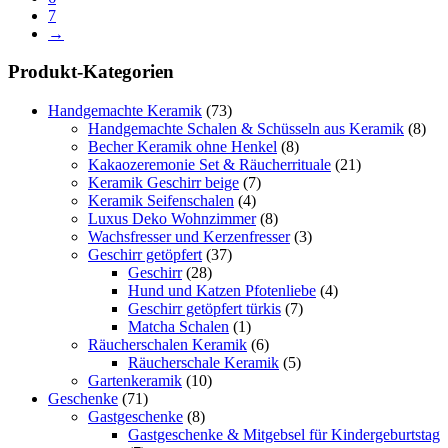
7
→
Produkt-Kategorien
Handgemachte Keramik
(73)
Handgemachte Schalen & Schüsseln aus Keramik
(8)
Becher Keramik ohne Henkel
(8)
Kakaozeremonie Set & Räucherrituale
(21)
Keramik Geschirr beige
(7)
Keramik Seifenschalen
(4)
Luxus Deko Wohnzimmer
(8)
Wachsfresser und Kerzenfresser
(3)
Geschirr getöpfert
(37)
Geschirr
(28)
Hund und Katzen Pfotenliebe
(4)
Geschirr getöpfert türkis
(7)
Matcha Schalen
(1)
Räucherschalen Keramik
(6)
Räucherschale Keramik
(5)
Gartenkeramik
(10)
Geschenke
(71)
Gastgeschenke
(8)
Gastgeschenke & Mitgebsel für Kindergeburtstag