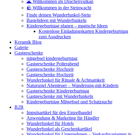
🌋 Willkommen im Drachenvulkan
🪨 Willkommen in der Steinwacht
Finde deinen Wunderfunkel-Stein
Bastelideen mit Wunderfunkeln
Kindergeburtstag planen – magische Ideen
Kostenlose Einladungskarten Kindergeburtstag
zum Ausdrucken
Keramik Blog
Galerie
Gastgeschenke
mitgebsel kindergeburtstag
Gastgeschenke Polterabend
Gastgeschenke Hochzeit
Gastgeschenke Hochzeit
Wunderfunkel für Rituale & Achtsamkeit
Naturspiel Abenteuer – Wanderung-mit-Kindern
Gastgeschenke Kindergeburtstag
Gastgeschenke mit Wunderfunkeln
Kindergeburtstag Mitgebsel und Schatzsuche
B2B
Impulsartikel für den Einzelhandel
Anwendung & Marketing für Händler
Wunderfunkel für Hotels
Wunderfunkel als Geschenkartikel
Wunderfunkel für Unternehmen – Verkaufsvarianten in