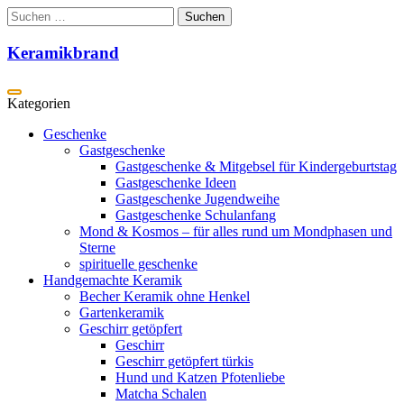
Zum
Suchen
Inhalt
nach:
springen
Keramikbrand
Geschenke
Gastgeschenke
Gastgeschenke & Mitgebsel für Kindergeburtstag
Gastgeschenke Ideen
Gastgeschenke Jugendweihe
Gastgeschenke Schulanfang
Mond & Kosmos – für alles rund um Mondphasen und
Sterne
spirituelle geschenke
Handgemachte Keramik
Becher Keramik ohne Henkel
Gartenkeramik
Geschirr getöpfert
Geschirr
Geschirr getöpfert türkis
Hund und Katzen Pfotenliebe
Matcha Schalen