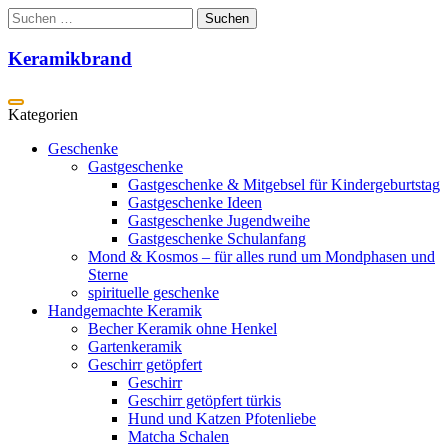
Zum
Suchen
Inhalt
nach:
springen
Keramikbrand
Geschenke
Gastgeschenke
Gastgeschenke & Mitgebsel für Kindergeburtstag
Gastgeschenke Ideen
Gastgeschenke Jugendweihe
Gastgeschenke Schulanfang
Mond & Kosmos – für alles rund um Mondphasen und
Sterne
spirituelle geschenke
Handgemachte Keramik
Becher Keramik ohne Henkel
Gartenkeramik
Geschirr getöpfert
Geschirr
Geschirr getöpfert türkis
Hund und Katzen Pfotenliebe
Matcha Schalen