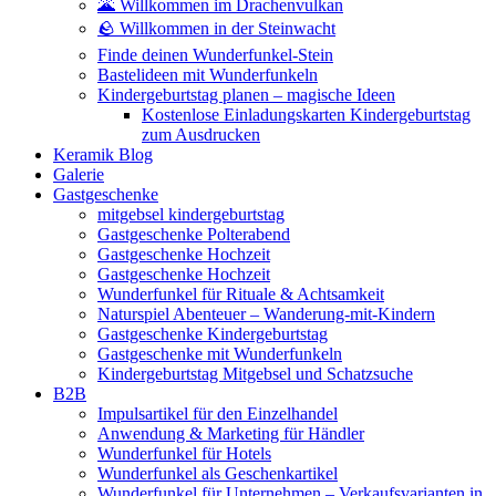
🌋 Willkommen im Drachenvulkan
🪨 Willkommen in der Steinwacht
Finde deinen Wunderfunkel-Stein
Bastelideen mit Wunderfunkeln
Kindergeburtstag planen – magische Ideen
Kostenlose Einladungskarten Kindergeburtstag
zum Ausdrucken
Keramik Blog
Galerie
Gastgeschenke
mitgebsel kindergeburtstag
Gastgeschenke Polterabend
Gastgeschenke Hochzeit
Gastgeschenke Hochzeit
Wunderfunkel für Rituale & Achtsamkeit
Naturspiel Abenteuer – Wanderung-mit-Kindern
Gastgeschenke Kindergeburtstag
Gastgeschenke mit Wunderfunkeln
Kindergeburtstag Mitgebsel und Schatzsuche
B2B
Impulsartikel für den Einzelhandel
Anwendung & Marketing für Händler
Wunderfunkel für Hotels
Wunderfunkel als Geschenkartikel
Wunderfunkel für Unternehmen – Verkaufsvarianten in