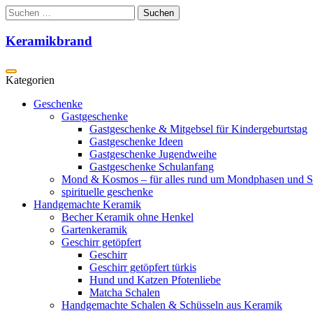
Zum
Suchen
Inhalt
nach:
springen
Keramikbrand
Geschenke
Gastgeschenke
Gastgeschenke & Mitgebsel für Kindergeburtstag
Gastgeschenke Ideen
Gastgeschenke Jugendweihe
Gastgeschenke Schulanfang
Mond & Kosmos – für alles rund um Mondphasen und S
spirituelle geschenke
Handgemachte Keramik
Becher Keramik ohne Henkel
Gartenkeramik
Geschirr getöpfert
Geschirr
Geschirr getöpfert türkis
Hund und Katzen Pfotenliebe
Matcha Schalen
Handgemachte Schalen & Schüsseln aus Keramik