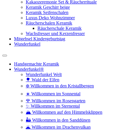
Kakaozeremonie Set & Räucherrituale
Keramik Geschirr beige
Keramik Seifenschalen
Luxus Deko Wohnzimmer
Räucherschalen Keramik
Räucherschale Keramik
Wachsfresser und Kerzenfresser
Mitgebsel Kindergeburtstag
Wunderfunkel
Handgemachte Keramik
Wunderfunkel®
Wunderfunkel Welt
🌳 Wald der Elfen
❄️ Willkommen in den Kristallbergen
☀️ Willkommen im Sonnental
🌹 Willkommen im Rosengarten
✨ Willkommen im Sternental
🏔️ Willkommen auf den Himmelsklippen
🏜️ Willkommen in den Sanddünen
🌋 Willkommen im Drachenvulkan