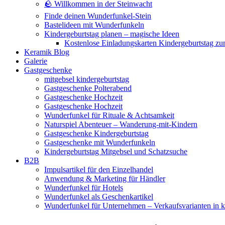
🪨 Willkommen in der Steinwacht
Finde deinen Wunderfunkel-Stein
Bastelideen mit Wunderfunkeln
Kindergeburtstag planen – magische Ideen
Kostenlose Einladungskarten Kindergeburtstag z
Keramik Blog
Galerie
Gastgeschenke
mitgebsel kindergeburtstag
Gastgeschenke Polterabend
Gastgeschenke Hochzeit
Gastgeschenke Hochzeit
Wunderfunkel für Rituale & Achtsamkeit
Naturspiel Abenteuer – Wanderung-mit-Kindern
Gastgeschenke Kindergeburtstag
Gastgeschenke mit Wunderfunkeln
Kindergeburtstag Mitgebsel und Schatzsuche
B2B
Impulsartikel für den Einzelhandel
Anwendung & Marketing für Händler
Wunderfunkel für Hotels
Wunderfunkel als Geschenkartikel
Wunderfunkel für Unternehmen – Verkaufsvarianten in kr