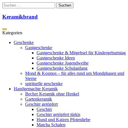
Zum
Suchen
Inhalt
nach:
springen
Keramikbrand
Geschenke
Gastgeschenke
Gastgeschenke & Mitgebsel für Kindergeburtstag
Gastgeschenke Ideen
Gastgeschenke Jugendweihe
Gastgeschenke Schulanfang
Mond & Kosmos – für alles rund um Mondphasen und
Sterne
spirituelle geschenke
Handgemachte Keramik
Becher Keramik ohne Henkel
Gartenkeramik
Geschirr getöpfert
Geschirr
Geschirr getöpfert türkis
Hund und Katzen Pfotenliebe
Matcha Schalen