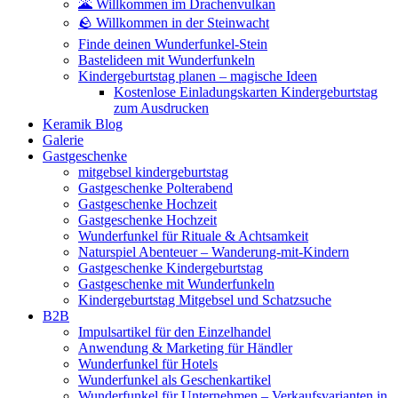
🌋 Willkommen im Drachenvulkan
🪨 Willkommen in der Steinwacht
Finde deinen Wunderfunkel-Stein
Bastelideen mit Wunderfunkeln
Kindergeburtstag planen – magische Ideen
Kostenlose Einladungskarten Kindergeburtstag
zum Ausdrucken
Keramik Blog
Galerie
Gastgeschenke
mitgebsel kindergeburtstag
Gastgeschenke Polterabend
Gastgeschenke Hochzeit
Gastgeschenke Hochzeit
Wunderfunkel für Rituale & Achtsamkeit
Naturspiel Abenteuer – Wanderung-mit-Kindern
Gastgeschenke Kindergeburtstag
Gastgeschenke mit Wunderfunkeln
Kindergeburtstag Mitgebsel und Schatzsuche
B2B
Impulsartikel für den Einzelhandel
Anwendung & Marketing für Händler
Wunderfunkel für Hotels
Wunderfunkel als Geschenkartikel
Wunderfunkel für Unternehmen – Verkaufsvarianten in