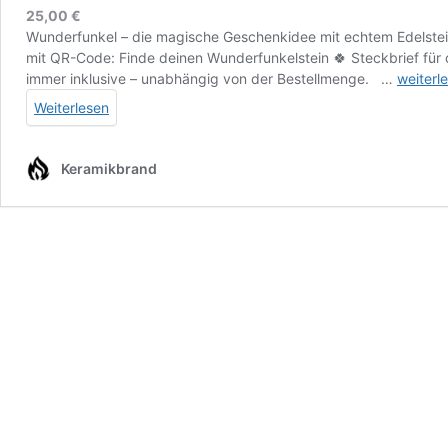
25,00
€
Wunderfunkel – die magische Geschenkidee mit echtem Edelstein
mit QR-Code: Finde deinen Wunderfunkelstein 🍀 Steckbrief für
Wunder
immer inklusive – unabhängig von der Bestellmenge. …
weiterl
magisc
Weiterlesen
Gesche
Keramikbrand