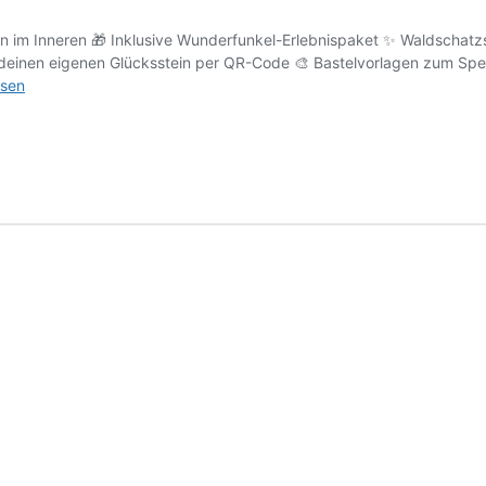
 im Inneren 🎁 Inklusive Wunderfunkel-Erlebnispaket ✨ Waldschatzs
 deinen eigenen Glücksstein per QR-Code 🎨 Bastelvorlagen zum Spe
funkel
esen
he
nkidee