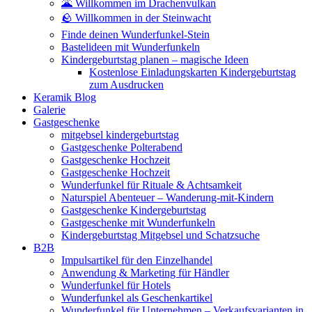
🌋 Willkommen im Drachenvulkan
🪨 Willkommen in der Steinwacht
Finde deinen Wunderfunkel-Stein
Bastelideen mit Wunderfunkeln
Kindergeburtstag planen – magische Ideen
Kostenlose Einladungskarten Kindergeburtstag
zum Ausdrucken
Keramik Blog
Galerie
Gastgeschenke
mitgebsel kindergeburtstag
Gastgeschenke Polterabend
Gastgeschenke Hochzeit
Gastgeschenke Hochzeit
Wunderfunkel für Rituale & Achtsamkeit
Naturspiel Abenteuer – Wanderung-mit-Kindern
Gastgeschenke Kindergeburtstag
Gastgeschenke mit Wunderfunkeln
Kindergeburtstag Mitgebsel und Schatzsuche
B2B
Impulsartikel für den Einzelhandel
Anwendung & Marketing für Händler
Wunderfunkel für Hotels
Wunderfunkel als Geschenkartikel
Wunderfunkel für Unternehmen – Verkaufsvarianten in