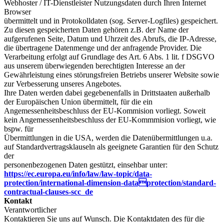
Webhoster / IT-Dienstleister Nutzungsdaten durch Ihren Internet
Browser
übermittelt und in Protokolldaten (sog. Server-Logfiles) gespeichert.
Zu diesen gespeicherten Daten gehören z.B. der Name der
aufgerufenen Seite, Datum und Uhrzeit des Abrufs, die IP-Adresse,
die übertragene Datenmenge und der anfragende Provider. Die
Verarbeitung erfolgt auf Grundlage des Art. 6 Abs. 1 lit. f DSGVO
aus unserem überwiegenden berechtigten Interesse an der
Gewährleistung eines störungsfreien Betriebs unserer Website sowie
zur Verbesserung unseres Angebotes.
Ihre Daten werden dabei gegebenenfalls in Drittstaaten außerhalb
der Europäischen Union übermittelt, für die ein
Angemessenheitsbeschluss der EU-Kommision vorliegt. Soweit
kein Angemessenheitsbeschluss der EU-Kommmision vorliegt, wie
bspw. für
Übermittlungen in die USA, werden die Datenübermittlungen u.a.
auf Standardvertragsklauseln als geeignete Garantien für den Schutz
der
personenbezogenen Daten gestützt, einsehbar unter:
https://ec.europa.eu/info/law/law-topic/data-
protection/international-dimension-dataprotection/standard-
contractual-clauses-scc_de
Kontakt
Verantwortlicher
Kontaktieren Sie uns auf Wunsch. Die Kontaktdaten des für die