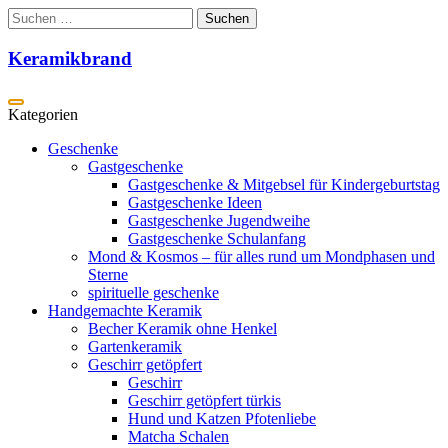
Zum
Suchen
Inhalt
nach:
springen
Keramikbrand
Geschenke
Gastgeschenke
Gastgeschenke & Mitgebsel für Kindergeburtstag
Gastgeschenke Ideen
Gastgeschenke Jugendweihe
Gastgeschenke Schulanfang
Mond & Kosmos – für alles rund um Mondphasen und
Sterne
spirituelle geschenke
Handgemachte Keramik
Becher Keramik ohne Henkel
Gartenkeramik
Geschirr getöpfert
Geschirr
Geschirr getöpfert türkis
Hund und Katzen Pfotenliebe
Matcha Schalen