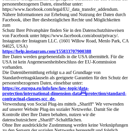
personenbezogenen Daten, einsehbar unter:
https://www.facebook.com/legal/EU_data_transfer_addendum.
Nähere Informationen zur Erhebung und Nutzung der Daten durch
Facebook, über Ihre diesbezüglichen Rechte und Möglichkeiten
zum
Schutz Ihrer Privatsphäre finden Sie in den Datenschutzhinweisen
von Facebook unter https://www.facebook.com/about/privacy/.
Instagram der Instagram LLC. (1601 Willow Road, Menlo Park, CA
94025, USA)
https://help.instagram.com/155833707900388
Ihre Daten werden gegebenenfalls in die USA übermittelt. Für die
USA ist kein Angemessenheitsbeschluss der EU-Kommission
vorhanden.
Die Datenübermittlung erfolgt u.a auf Grundlage von
Standardvertragsklauseln als geeignete Garantien für den Schutz der
personenbezogenen Daten, einsehbar unter:
https://ec.europa.eu/info/law/law-topic/data-
protection/international-dimension-dataprotection/standard-
contractual-clauses-scc_de.
Verwendung von Social Plug-ins mittels „Shariff“ Wir verwenden
auf unserer Website Plug-ins sozialer Netzwerke. Damit Sie die
Kontrolle über Ihre Daten behalten, nutzen wir die
datenschutzsichere „Shariff“-Schaltflächen.
Ohne Ihre ausdrückliche Zustimmung werden keine Verknüpfungen
zu den Servern der sozialen Netzwerke hergestellt und folglich