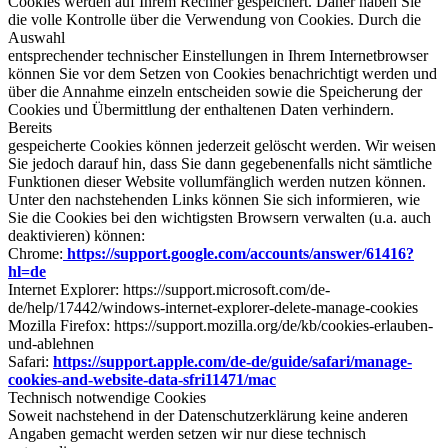
Cookies werden auf Ihrem Rechner gespeichert. Daher haben Sie
die volle Kontrolle über die Verwendung von Cookies. Durch die
Auswahl
entsprechender technischer Einstellungen in Ihrem Internetbrowser
können Sie vor dem Setzen von Cookies benachrichtigt werden und
über die Annahme einzeln entscheiden sowie die Speicherung der
Cookies und Übermittlung der enthaltenen Daten verhindern.
Bereits
gespeicherte Cookies können jederzeit gelöscht werden. Wir weisen
Sie jedoch darauf hin, dass Sie dann gegebenenfalls nicht sämtliche
Funktionen dieser Website vollumfänglich werden nutzen können.
Unter den nachstehenden Links können Sie sich informieren, wie
Sie die Cookies bei den wichtigsten Browsern verwalten (u.a. auch
deaktivieren) können:
Chrome:
https://support.google.com/accounts/answer/61416?
hl=de
Internet Explorer: https://support.microsoft.com/de-
de/help/17442/windows-internet-explorer-delete-manage-cookies
Mozilla Firefox: https://support.mozilla.org/de/kb/cookies-erlauben-
und-ablehnen
Safari:
https://support.apple.com/de-de/guide/safari/manage-
cookies-and-website-data-sfri11471/mac
Technisch notwendige Cookies
Soweit nachstehend in der Datenschutzerklärung keine anderen
Angaben gemacht werden setzen wir nur diese technisch