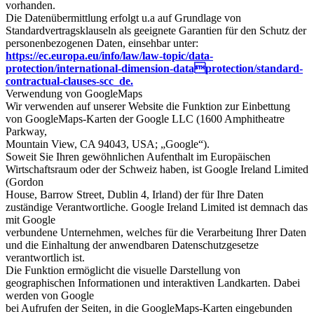
vorhanden.
Die Datenübermittlung erfolgt u.a auf Grundlage von
Standardvertragsklauseln als geeignete Garantien für den Schutz der
personenbezogenen Daten, einsehbar unter:
https://ec.europa.eu/info/law/law-topic/data-
protection/international-dimension-dataprotection/standard-
contractual-clauses-scc_de.
Verwendung von GoogleMaps
Wir verwenden auf unserer Website die Funktion zur Einbettung
von GoogleMaps-Karten der Google LLC (1600 Amphitheatre
Parkway,
Mountain View, CA 94043, USA; „Google“).
Soweit Sie Ihren gewöhnlichen Aufenthalt im Europäischen
Wirtschaftsraum oder der Schweiz haben, ist Google Ireland Limited
(Gordon
House, Barrow Street, Dublin 4, Irland) der für Ihre Daten
zuständige Verantwortliche. Google Ireland Limited ist demnach das
mit Google
verbundene Unternehmen, welches für die Verarbeitung Ihrer Daten
und die Einhaltung der anwendbaren Datenschutzgesetze
verantwortlich ist.
Die Funktion ermöglicht die visuelle Darstellung von
geographischen Informationen und interaktiven Landkarten. Dabei
werden von Google
bei Aufrufen der Seiten, in die GoogleMaps-Karten eingebunden