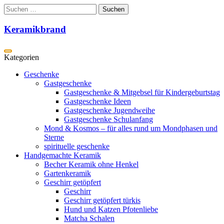
Zum
Suchen
Inhalt
nach:
springen
Keramikbrand
Geschenke
Gastgeschenke
Gastgeschenke & Mitgebsel für Kindergeburtstag
Gastgeschenke Ideen
Gastgeschenke Jugendweihe
Gastgeschenke Schulanfang
Mond & Kosmos – für alles rund um Mondphasen und
Sterne
spirituelle geschenke
Handgemachte Keramik
Becher Keramik ohne Henkel
Gartenkeramik
Geschirr getöpfert
Geschirr
Geschirr getöpfert türkis
Hund und Katzen Pfotenliebe
Matcha Schalen