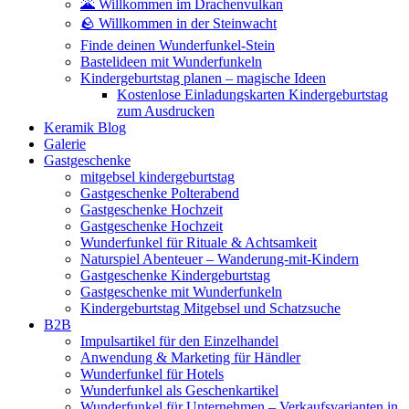
🌋 Willkommen im Drachenvulkan
🪨 Willkommen in der Steinwacht
Finde deinen Wunderfunkel-Stein
Bastelideen mit Wunderfunkeln
Kindergeburtstag planen – magische Ideen
Kostenlose Einladungskarten Kindergeburtstag
zum Ausdrucken
Keramik Blog
Galerie
Gastgeschenke
mitgebsel kindergeburtstag
Gastgeschenke Polterabend
Gastgeschenke Hochzeit
Gastgeschenke Hochzeit
Wunderfunkel für Rituale & Achtsamkeit
Naturspiel Abenteuer – Wanderung-mit-Kindern
Gastgeschenke Kindergeburtstag
Gastgeschenke mit Wunderfunkeln
Kindergeburtstag Mitgebsel und Schatzsuche
B2B
Impulsartikel für den Einzelhandel
Anwendung & Marketing für Händler
Wunderfunkel für Hotels
Wunderfunkel als Geschenkartikel
Wunderfunkel für Unternehmen – Verkaufsvarianten in