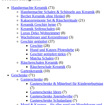
Handgemachte Keramik
(73)
Handgemachte Schalen & Schüsseln aus Keramik
(8)
Becher Keramik ohne Henkel
(8)
Kakaozeremonie Set & Räucherrituale
(21)
Keramik Geschirr beige
(7)
Keramik Seifenschalen
(4)
Luxus Deko Wohnzimmer
(8)
Wachsfresser und Kerzenfresser
(3)
Geschirr getöpfert
(37)
Geschirr
(28)
Hund und Katzen Pfotenliebe
(4)
Geschirr getöpfert türkis
(7)
Matcha Schalen
(1)
Räucherschalen Keramik
(6)
Räucherschale Keramik
(5)
Gartenkeramik
(10)
Geschenke
(71)
Gastgeschenke
(8)
Gastgeschenke & Mitgebsel für Kindergeburtstag
(7)
Gastgeschenke Ideen
(7)
Gastgeschenke Jugendweihe
(7)
Gastgeschenke Schulanfang
(7)
Mond & Kosmos – für alles rund um Mondphasen und