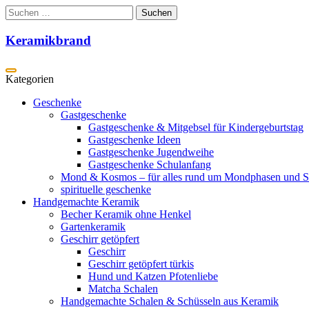
Zum
Suchen
Inhalt
nach:
springen
Keramikbrand
Geschenke
Gastgeschenke
Gastgeschenke & Mitgebsel für Kindergeburtstag
Gastgeschenke Ideen
Gastgeschenke Jugendweihe
Gastgeschenke Schulanfang
Mond & Kosmos – für alles rund um Mondphasen und S
spirituelle geschenke
Handgemachte Keramik
Becher Keramik ohne Henkel
Gartenkeramik
Geschirr getöpfert
Geschirr
Geschirr getöpfert türkis
Hund und Katzen Pfotenliebe
Matcha Schalen
Handgemachte Schalen & Schüsseln aus Keramik