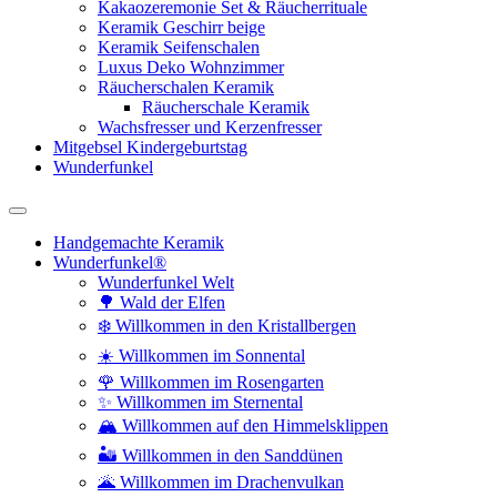
Kakaozeremonie Set & Räucherrituale
Keramik Geschirr beige
Keramik Seifenschalen
Luxus Deko Wohnzimmer
Räucherschalen Keramik
Räucherschale Keramik
Wachsfresser und Kerzenfresser
Mitgebsel Kindergeburtstag
Wunderfunkel
Handgemachte Keramik
Wunderfunkel®
Wunderfunkel Welt
🌳 Wald der Elfen
❄️ Willkommen in den Kristallbergen
☀️ Willkommen im Sonnental
🌹 Willkommen im Rosengarten
✨ Willkommen im Sternental
🏔️ Willkommen auf den Himmelsklippen
🏜️ Willkommen in den Sanddünen
🌋 Willkommen im Drachenvulkan