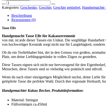
Tasse
Elfe
Kategorien:
Geschenke
,
Geschirr
,
Geschirr getöpfert
,
Handgemachte 
Menge
Beschreibung
Rezensionen (0)
Tasse Elfe
Handgemacht Tasse Elfe für Kakaozeremonie
von mir, ist jede dieser Tassen ein Unikat. Die sorgfältige Handarbe
von hochwertiger Keramik sorgt nicht nur für Langlebigkeit, sondern 
Ob du ein Teeliebhaber bist, der in den Genuss von großen, aromatis
Platz, um deine Lieblingsgetränke in vollen Zügen zu genießen.
Diese Tassen eignen sich nicht nur hervorragend für den Eigenbedarf
Menschen, diese Tassen sind so vielseitig wie praktisch und stilvoll.
Wenn du nach einer einzigartigen Möglichkeit suchst, deine Liebe fü
getöpferte Tasse die perfekte Wahl. Durch ihre regionale Herkunft, h
Handgemachter Kakao Becher,
Produktinformation:
Material: Steingut
Füllvermögen ca.450ml