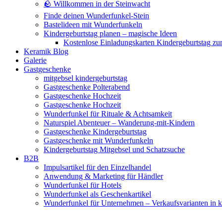
🪨 Willkommen in der Steinwacht
Finde deinen Wunderfunkel-Stein
Bastelideen mit Wunderfunkeln
Kindergeburtstag planen – magische Ideen
Kostenlose Einladungskarten Kindergeburtstag z
Keramik Blog
Galerie
Gastgeschenke
mitgebsel kindergeburtstag
Gastgeschenke Polterabend
Gastgeschenke Hochzeit
Gastgeschenke Hochzeit
Wunderfunkel für Rituale & Achtsamkeit
Naturspiel Abenteuer – Wanderung-mit-Kindern
Gastgeschenke Kindergeburtstag
Gastgeschenke mit Wunderfunkeln
Kindergeburtstag Mitgebsel und Schatzsuche
B2B
Impulsartikel für den Einzelhandel
Anwendung & Marketing für Händler
Wunderfunkel für Hotels
Wunderfunkel als Geschenkartikel
Wunderfunkel für Unternehmen – Verkaufsvarianten in kr