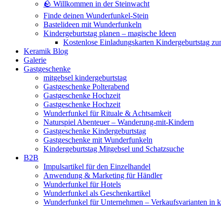
🪨 Willkommen in der Steinwacht
Finde deinen Wunderfunkel-Stein
Bastelideen mit Wunderfunkeln
Kindergeburtstag planen – magische Ideen
Kostenlose Einladungskarten Kindergeburtstag z
Keramik Blog
Galerie
Gastgeschenke
mitgebsel kindergeburtstag
Gastgeschenke Polterabend
Gastgeschenke Hochzeit
Gastgeschenke Hochzeit
Wunderfunkel für Rituale & Achtsamkeit
Naturspiel Abenteuer – Wanderung-mit-Kindern
Gastgeschenke Kindergeburtstag
Gastgeschenke mit Wunderfunkeln
Kindergeburtstag Mitgebsel und Schatzsuche
B2B
Impulsartikel für den Einzelhandel
Anwendung & Marketing für Händler
Wunderfunkel für Hotels
Wunderfunkel als Geschenkartikel
Wunderfunkel für Unternehmen – Verkaufsvarianten in kr