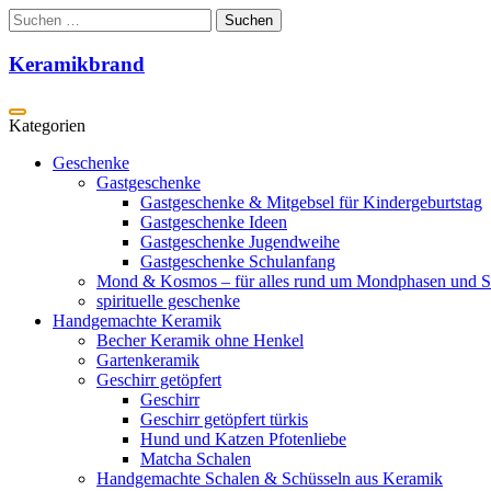
Zum
Suchen
Inhalt
nach:
springen
Keramikbrand
Geschenke
Gastgeschenke
Gastgeschenke & Mitgebsel für Kindergeburtstag
Gastgeschenke Ideen
Gastgeschenke Jugendweihe
Gastgeschenke Schulanfang
Mond & Kosmos – für alles rund um Mondphasen und S
spirituelle geschenke
Handgemachte Keramik
Becher Keramik ohne Henkel
Gartenkeramik
Geschirr getöpfert
Geschirr
Geschirr getöpfert türkis
Hund und Katzen Pfotenliebe
Matcha Schalen
Handgemachte Schalen & Schüsseln aus Keramik