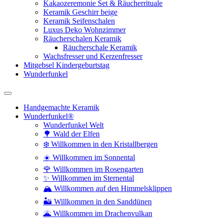
Kakaozeremonie Set & Räucherrituale
Keramik Geschirr beige
Keramik Seifenschalen
Luxus Deko Wohnzimmer
Räucherschalen Keramik
Räucherschale Keramik
Wachsfresser und Kerzenfresser
Mitgebsel Kindergeburtstag
Wunderfunkel
Handgemachte Keramik
Wunderfunkel®
Wunderfunkel Welt
🌳 Wald der Elfen
❄️ Willkommen in den Kristallbergen
☀️ Willkommen im Sonnental
🌹 Willkommen im Rosengarten
✨ Willkommen im Sternental
🏔️ Willkommen auf den Himmelsklippen
🏜️ Willkommen in den Sanddünen
🌋 Willkommen im Drachenvulkan