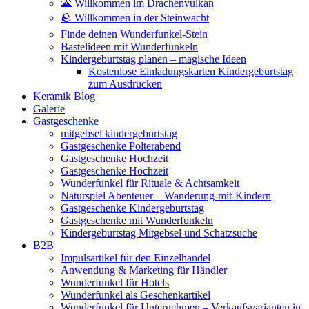
🌋 Willkommen im Drachenvulkan
🪨 Willkommen in der Steinwacht
Finde deinen Wunderfunkel-Stein
Bastelideen mit Wunderfunkeln
Kindergeburtstag planen – magische Ideen
Kostenlose Einladungskarten Kindergeburtstag
zum Ausdrucken
Keramik Blog
Galerie
Gastgeschenke
mitgebsel kindergeburtstag
Gastgeschenke Polterabend
Gastgeschenke Hochzeit
Gastgeschenke Hochzeit
Wunderfunkel für Rituale & Achtsamkeit
Naturspiel Abenteuer – Wanderung-mit-Kindern
Gastgeschenke Kindergeburtstag
Gastgeschenke mit Wunderfunkeln
Kindergeburtstag Mitgebsel und Schatzsuche
B2B
Impulsartikel für den Einzelhandel
Anwendung & Marketing für Händler
Wunderfunkel für Hotels
Wunderfunkel als Geschenkartikel
Wunderfunkel für Unternehmen – Verkaufsvarianten in