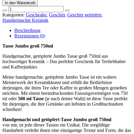
In den Warenkorb
Tasse
Jumbo
Kategorien:
Geschenke
,
Geschirr
,
Geschirr getöpfert
,
groß
Handgemachte Keramik
750ml
Menge
Beschreibung
Rezensionen (0)
Tasse Jumbo groß 750ml
Handgemachte, getöpferte Jumbo Tasse groß 750ml aus
hochwertiger Keramik – Das perfekte Geschenk für Teeliebhaber
und Kaffeejunkies
Meine handgemachte, getöpferte Jumbo Tasse ist ein wahres
Meisterwerk der Keramikkunst und erfüllt die Bedürfnisse
derjenigen, die ihren Tee oder Kaffee in großen Mengen genießen
möchten. Mit einem beeindruckenden Fassungsvermögen von 750
ml oder
500 ml Tasse
(je nach deiner Wahl) ist diese Tasse perfekt
für diejenigen, die ihre Getränke am liebsten in Großbuchstaben
schreiben!
Handgemacht und getöpfert Tasse Jumbo groß 750ml
von mir, ist jede dieser Tassen ein Unikat. Die sorgfältige
Handarbeit verleiht ihnen eine einzigartige Textur und Form, die das