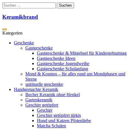
Zum
Suchen
Inhalt
nach:
springen
Keramikbrand
Geschenke
Gastgeschenke
Gastgeschenke & Mitgebsel für Kindergeburtstag
Gastgeschenke Ideen
Gastgeschenke Jugendweihe
Gastgeschenke Schulanfang
Mond & Kosmos – für alles rund um Mondphasen und
Sterne
spirituelle geschenke
Handgemachte Keramik
Becher Keramik ohne Henkel
Gartenkeramik
Geschirr getöpfert
Geschirr
Geschirr getöpfert türkis
Hund und Katzen Pfotenliebe
Matcha Schalen