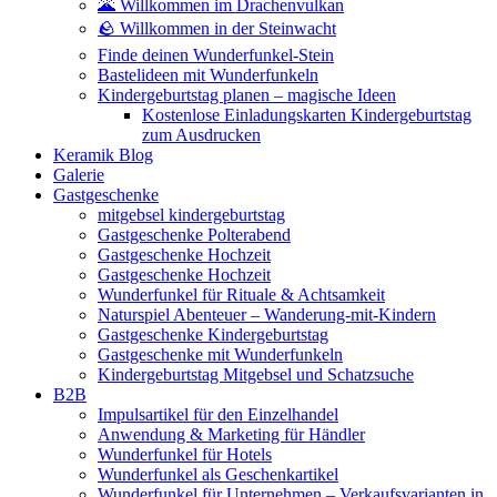
🌋 Willkommen im Drachenvulkan
🪨 Willkommen in der Steinwacht
Finde deinen Wunderfunkel-Stein
Bastelideen mit Wunderfunkeln
Kindergeburtstag planen – magische Ideen
Kostenlose Einladungskarten Kindergeburtstag
zum Ausdrucken
Keramik Blog
Galerie
Gastgeschenke
mitgebsel kindergeburtstag
Gastgeschenke Polterabend
Gastgeschenke Hochzeit
Gastgeschenke Hochzeit
Wunderfunkel für Rituale & Achtsamkeit
Naturspiel Abenteuer – Wanderung-mit-Kindern
Gastgeschenke Kindergeburtstag
Gastgeschenke mit Wunderfunkeln
Kindergeburtstag Mitgebsel und Schatzsuche
B2B
Impulsartikel für den Einzelhandel
Anwendung & Marketing für Händler
Wunderfunkel für Hotels
Wunderfunkel als Geschenkartikel
Wunderfunkel für Unternehmen – Verkaufsvarianten in