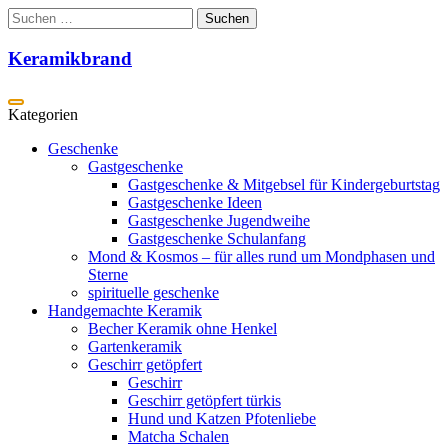
Zum
Suchen
Inhalt
nach:
springen
Keramikbrand
Geschenke
Gastgeschenke
Gastgeschenke & Mitgebsel für Kindergeburtstag
Gastgeschenke Ideen
Gastgeschenke Jugendweihe
Gastgeschenke Schulanfang
Mond & Kosmos – für alles rund um Mondphasen und
Sterne
spirituelle geschenke
Handgemachte Keramik
Becher Keramik ohne Henkel
Gartenkeramik
Geschirr getöpfert
Geschirr
Geschirr getöpfert türkis
Hund und Katzen Pfotenliebe
Matcha Schalen