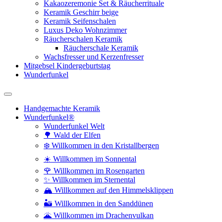
Kakaozeremonie Set & Räucherrituale
Keramik Geschirr beige
Keramik Seifenschalen
Luxus Deko Wohnzimmer
Räucherschalen Keramik
Räucherschale Keramik
Wachsfresser und Kerzenfresser
Mitgebsel Kindergeburtstag
Wunderfunkel
Handgemachte Keramik
Wunderfunkel®
Wunderfunkel Welt
🌳 Wald der Elfen
❄️ Willkommen in den Kristallbergen
☀️ Willkommen im Sonnental
🌹 Willkommen im Rosengarten
✨ Willkommen im Sternental
🏔️ Willkommen auf den Himmelsklippen
🏜️ Willkommen in den Sanddünen
🌋 Willkommen im Drachenvulkan