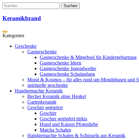
Zum
Suchen
Inhalt
nach:
springen
Keramikbrand
Geschenke
Gastgeschenke
Gastgeschenke & Mitgebsel für Kindergeburtstag
Gastgeschenke Ideen
Gastgeschenke Jugendweihe
Gastgeschenke Schulanfang
Mond & Kosmos – für alles rund um Mondphasen und S
spirituelle geschenke
Handgemachte Keramik
Becher Keramik ohne Henkel
Gartenkeramik
Geschirr getöpfert
Geschirr
Geschirr getöpfert türkis
Hund und Katzen Pfotenliebe
Matcha Schalen
Handgemachte Schalen & Schüsseln aus Keramik