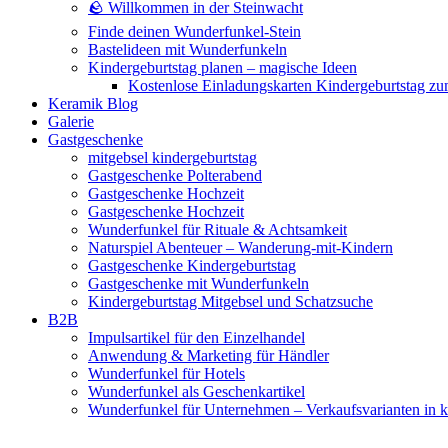
🪨 Willkommen in der Steinwacht
Finde deinen Wunderfunkel-Stein
Bastelideen mit Wunderfunkeln
Kindergeburtstag planen – magische Ideen
Kostenlose Einladungskarten Kindergeburtstag z
Keramik Blog
Galerie
Gastgeschenke
mitgebsel kindergeburtstag
Gastgeschenke Polterabend
Gastgeschenke Hochzeit
Gastgeschenke Hochzeit
Wunderfunkel für Rituale & Achtsamkeit
Naturspiel Abenteuer – Wanderung-mit-Kindern
Gastgeschenke Kindergeburtstag
Gastgeschenke mit Wunderfunkeln
Kindergeburtstag Mitgebsel und Schatzsuche
B2B
Impulsartikel für den Einzelhandel
Anwendung & Marketing für Händler
Wunderfunkel für Hotels
Wunderfunkel als Geschenkartikel
Wunderfunkel für Unternehmen – Verkaufsvarianten in kr