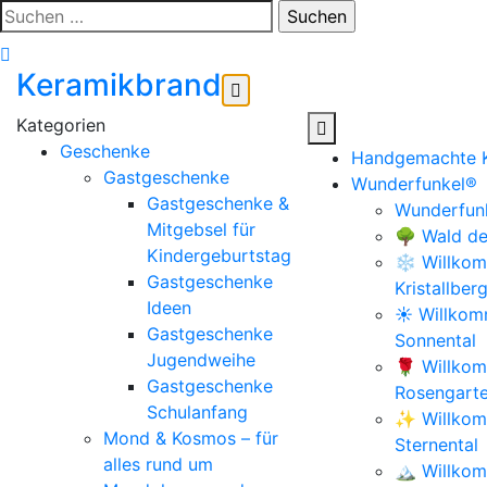
Zum
Suchen
Inhalt
nach:
springen
Keramikbrand
Geschenke
Handgemachte 
Gastgeschenke
Wunderfunkel®
Gastgeschenke &
Wunderfunk
Mitgebsel für
🌳 Wald de
Kindergeburtstag
❄️ Willkom
Gastgeschenke
Kristallber
Ideen
☀️ Willko
Gastgeschenke
Sonnental
Jugendweihe
🌹 Willko
Gastgeschenke
Rosengart
Schulanfang
✨ Willkom
Mond & Kosmos – für
Sternental
alles rund um
🏔️ Willko