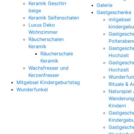
Keramik Geschirr
Galerie
beige
Gastgeschenke
Keramik Seifenschalen
mitgebsel
Luxus Deko
kindergebu
Wohnzimmer
Gastgesch
Räucherschalen
Polteraben
Keramik
Gastgesch
Räucherschale
Hochzeit
Keramik
Gastgesch
Wachsfresser und
Hochzeit
Kerzenfresser
Wunderfunk
Mitgebsel Kindergeburtstag
Rituale & 
Wunderfunkel
Naturspiel
Wanderung
Kindern
Gastgesch
Kindergebu
Gastgesch