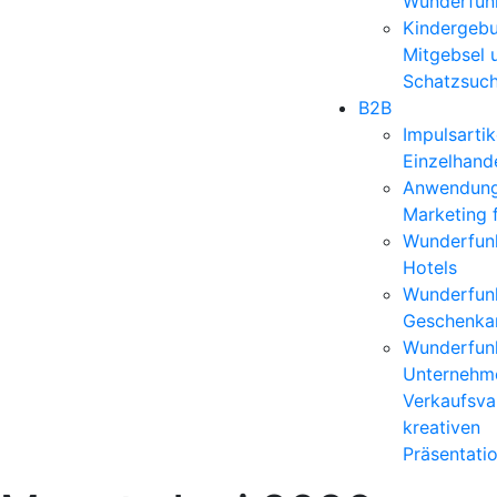
Wunderfun
Kindergebu
Mitgebsel 
Schatzsuc
B2B
Impulsartik
Einzelhand
Anwendun
Marketing 
Wunderfunk
Hotels
Wunderfunk
Geschenkar
Wunderfunk
Unternehm
Verkaufsvar
kreativen
Präsentati