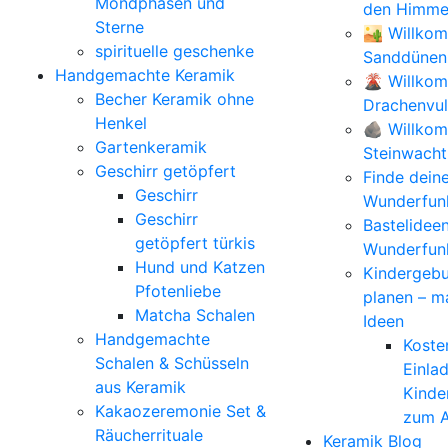
Mondphasen und
den Himmel
Sterne
🏜️ Willko
spirituelle geschenke
Sanddünen
Handgemachte Keramik
🌋 Willko
Becher Keramik ohne
Drachenvu
Henkel
🪨 Willkom
Gartenkeramik
Steinwacht
Geschirr getöpfert
Finde dein
Geschirr
Wunderfunk
Geschirr
Bastelidee
getöpfert türkis
Wunderfun
Hund und Katzen
Kindergebu
Pfotenliebe
planen – m
Matcha Schalen
Ideen
Handgemachte
Koste
Schalen & Schüsseln
Einla
aus Keramik
Kinde
Kakaozeremonie Set &
zum A
Räucherrituale
Keramik Blog