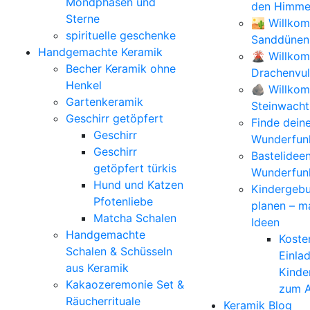
Mondphasen und
den Himmel
Sterne
🏜️ Willko
spirituelle geschenke
Sanddünen
Handgemachte Keramik
🌋 Willko
Becher Keramik ohne
Drachenvu
Henkel
🪨 Willkom
Gartenkeramik
Steinwacht
Geschirr getöpfert
Finde dein
Geschirr
Wunderfunk
Geschirr
Bastelidee
getöpfert türkis
Wunderfun
Hund und Katzen
Kindergebu
Pfotenliebe
planen – m
Matcha Schalen
Ideen
Handgemachte
Koste
Schalen & Schüsseln
Einla
aus Keramik
Kinde
Kakaozeremonie Set &
zum A
Räucherrituale
Keramik Blog