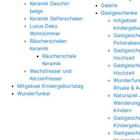
Keramik Geschirr
Galerie
beige
Gastgeschenke
Keramik Seifenschalen
mitgebsel
Luxus Deko
kindergebu
Wohnzimmer
Gastgesch
Räucherschalen
Polteraben
Keramik
Gastgesch
Räucherschale
Hochzeit
Keramik
Gastgesch
Wachsfresser und
Hochzeit
Kerzenfresser
Wunderfunk
Mitgebsel Kindergeburtstag
Rituale & 
Wunderfunkel
Naturspiel
Wanderung
Kindern
Gastgesch
Kindergebu
Gastgesch