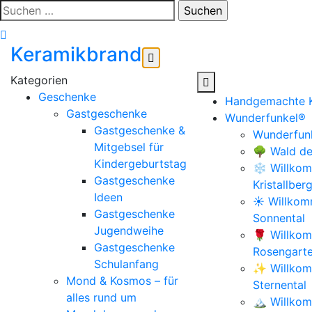
Zum
Suchen
Inhalt
nach:
springen
Keramikbrand
Geschenke
Handgemachte 
Gastgeschenke
Wunderfunkel®
Gastgeschenke &
Wunderfunk
Mitgebsel für
🌳 Wald de
Kindergeburtstag
❄️ Willkom
Gastgeschenke
Kristallber
Ideen
☀️ Willko
Gastgeschenke
Sonnental
Jugendweihe
🌹 Willko
Gastgeschenke
Rosengart
Schulanfang
✨ Willkom
Mond & Kosmos – für
Sternental
alles rund um
🏔️ Willko