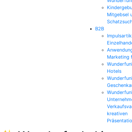
Wunderfun
Kindergebu
Mitgebsel 
Schatzsuc
B2B
Impulsartik
Einzelhand
Anwendun
Marketing 
Wunderfunk
Hotels
Wunderfunk
Geschenkar
Wunderfunk
Unternehm
Verkaufsvar
kreativen
Präsentati