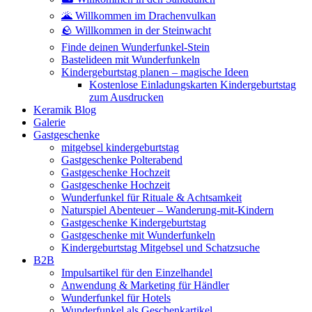
🌋 Willkommen im Drachenvulkan
🪨 Willkommen in der Steinwacht
Finde deinen Wunderfunkel-Stein
Bastelideen mit Wunderfunkeln
Kindergeburtstag planen – magische Ideen
Kostenlose Einladungskarten Kindergeburtstag
zum Ausdrucken
Keramik Blog
Galerie
Gastgeschenke
mitgebsel kindergeburtstag
Gastgeschenke Polterabend
Gastgeschenke Hochzeit
Gastgeschenke Hochzeit
Wunderfunkel für Rituale & Achtsamkeit
Naturspiel Abenteuer – Wanderung-mit-Kindern
Gastgeschenke Kindergeburtstag
Gastgeschenke mit Wunderfunkeln
Kindergeburtstag Mitgebsel und Schatzsuche
B2B
Impulsartikel für den Einzelhandel
Anwendung & Marketing für Händler
Wunderfunkel für Hotels
Wunderfunkel als Geschenkartikel