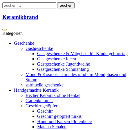
Zum
Suchen
Inhalt
nach:
springen
Keramikbrand
Geschenke
Gastgeschenke
Gastgeschenke & Mitgebsel für Kindergeburtstag
Gastgeschenke Ideen
Gastgeschenke Jugendweihe
Gastgeschenke Schulanfang
Mond & Kosmos – für alles rund um Mondphasen und
Sterne
spirituelle geschenke
Handgemachte Keramik
Becher Keramik ohne Henkel
Gartenkeramik
Geschirr getöpfert
Geschirr
Geschirr getöpfert türkis
Hund und Katzen Pfotenliebe
Matcha Schalen