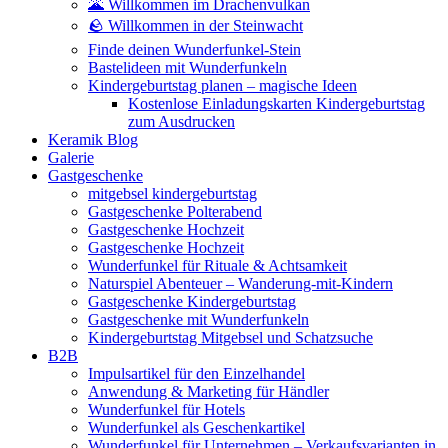
🌋 Willkommen im Drachenvulkan
🪨 Willkommen in der Steinwacht
Finde deinen Wunderfunkel-Stein
Bastelideen mit Wunderfunkeln
Kindergeburtstag planen – magische Ideen
Kostenlose Einladungskarten Kindergeburtstag
zum Ausdrucken
Keramik Blog
Galerie
Gastgeschenke
mitgebsel kindergeburtstag
Gastgeschenke Polterabend
Gastgeschenke Hochzeit
Gastgeschenke Hochzeit
Wunderfunkel für Rituale & Achtsamkeit
Naturspiel Abenteuer – Wanderung-mit-Kindern
Gastgeschenke Kindergeburtstag
Gastgeschenke mit Wunderfunkeln
Kindergeburtstag Mitgebsel und Schatzsuche
B2B
Impulsartikel für den Einzelhandel
Anwendung & Marketing für Händler
Wunderfunkel für Hotels
Wunderfunkel als Geschenkartikel
Wunderfunkel für Unternehmen – Verkaufsvarianten in