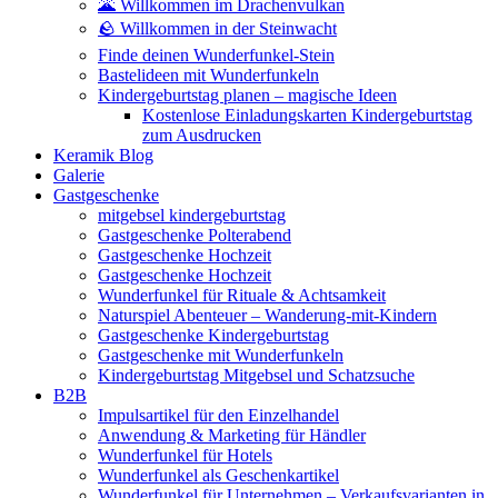
🌋 Willkommen im Drachenvulkan
🪨 Willkommen in der Steinwacht
Finde deinen Wunderfunkel-Stein
Bastelideen mit Wunderfunkeln
Kindergeburtstag planen – magische Ideen
Kostenlose Einladungskarten Kindergeburtstag
zum Ausdrucken
Keramik Blog
Galerie
Gastgeschenke
mitgebsel kindergeburtstag
Gastgeschenke Polterabend
Gastgeschenke Hochzeit
Gastgeschenke Hochzeit
Wunderfunkel für Rituale & Achtsamkeit
Naturspiel Abenteuer – Wanderung-mit-Kindern
Gastgeschenke Kindergeburtstag
Gastgeschenke mit Wunderfunkeln
Kindergeburtstag Mitgebsel und Schatzsuche
B2B
Impulsartikel für den Einzelhandel
Anwendung & Marketing für Händler
Wunderfunkel für Hotels
Wunderfunkel als Geschenkartikel
Wunderfunkel für Unternehmen – Verkaufsvarianten in