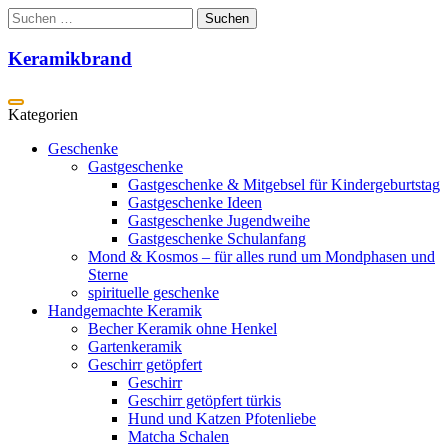
Zum
Suchen
Inhalt
nach:
springen
Keramikbrand
Geschenke
Gastgeschenke
Gastgeschenke & Mitgebsel für Kindergeburtstag
Gastgeschenke Ideen
Gastgeschenke Jugendweihe
Gastgeschenke Schulanfang
Mond & Kosmos – für alles rund um Mondphasen und
Sterne
spirituelle geschenke
Handgemachte Keramik
Becher Keramik ohne Henkel
Gartenkeramik
Geschirr getöpfert
Geschirr
Geschirr getöpfert türkis
Hund und Katzen Pfotenliebe
Matcha Schalen