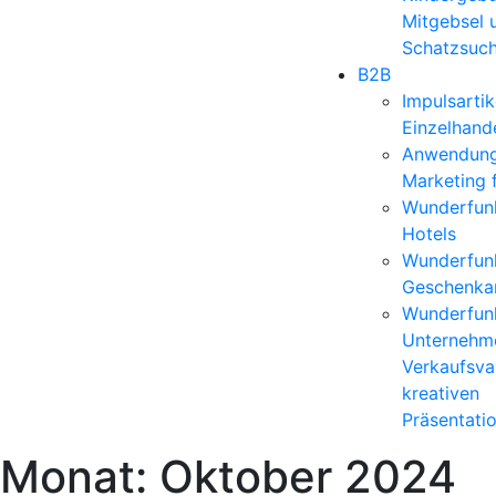
Mitgebsel 
Schatzsuc
B2B
Impulsartik
Einzelhand
Anwendun
Marketing 
Wunderfunk
Hotels
Wunderfunk
Geschenkar
Wunderfunk
Unternehm
Verkaufsvar
kreativen
Präsentati
Monat:
Oktober 2024