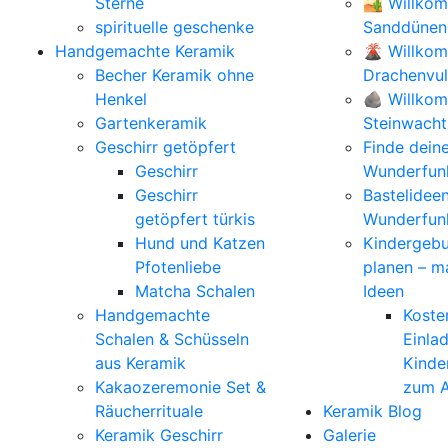
Sterne
🏜️ Willko
spirituelle geschenke
Sanddünen
Handgemachte Keramik
🌋 Willko
Becher Keramik ohne
Drachenvu
Henkel
🪨 Willkom
Gartenkeramik
Steinwacht
Geschirr getöpfert
Finde dein
Geschirr
Wunderfunk
Geschirr
Bastelidee
getöpfert türkis
Wunderfun
Hund und Katzen
Kindergebu
Pfotenliebe
planen – m
Matcha Schalen
Ideen
Handgemachte
Koste
Schalen & Schüsseln
Einla
aus Keramik
Kinde
Kakaozeremonie Set &
zum A
Räucherrituale
Keramik Blog
Keramik Geschirr
Galerie