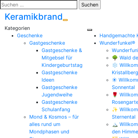
Zum
Suchen
Inhalt
nach:
Keramikbrand
springen
Geschenke
Handgemachte 
Gastgeschenke
Wunderfunkel®
Gastgeschenke &
Wunderfunk
Mitgebsel für
🌳 Wald de
Kindergeburtstag
❄️ Willkom
Gastgeschenke
Kristallber
Ideen
☀️ Willko
Gastgeschenke
Sonnental
Jugendweihe
🌹 Willko
Gastgeschenke
Rosengart
Schulanfang
✨ Willkom
Mond & Kosmos – für
Sternental
alles rund um
🏔️ Willko
Mondphasen und
den Himmel