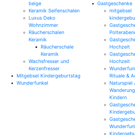
beige
Gastgeschenke
Keramik Seifenschalen
mitgebsel
Luxus Deko
kindergebu
Wohnzimmer
Gastgesch
Räucherschalen
Polteraben
Keramik
Gastgesch
Räucherschale
Hochzeit
Keramik
Gastgesch
Wachsfresser und
Hochzeit
Kerzenfresser
Wunderfunk
Mitgebsel Kindergeburtstag
Rituale & 
Wunderfunkel
Naturspiel
Wanderung
Kindern
Gastgesch
Kindergebu
Gastgesch
Wunderfun
Kindergebu