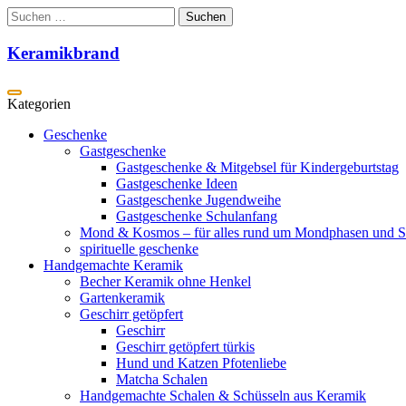
Zum
Suchen
Inhalt
nach:
springen
Keramikbrand
Geschenke
Gastgeschenke
Gastgeschenke & Mitgebsel für Kindergeburtstag
Gastgeschenke Ideen
Gastgeschenke Jugendweihe
Gastgeschenke Schulanfang
Mond & Kosmos – für alles rund um Mondphasen und S
spirituelle geschenke
Handgemachte Keramik
Becher Keramik ohne Henkel
Gartenkeramik
Geschirr getöpfert
Geschirr
Geschirr getöpfert türkis
Hund und Katzen Pfotenliebe
Matcha Schalen
Handgemachte Schalen & Schüsseln aus Keramik