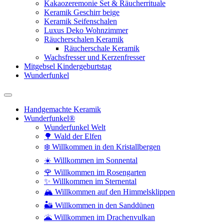
Kakaozeremonie Set & Räucherrituale
Keramik Geschirr beige
Keramik Seifenschalen
Luxus Deko Wohnzimmer
Räucherschalen Keramik
Räucherschale Keramik
Wachsfresser und Kerzenfresser
Mitgebsel Kindergeburtstag
Wunderfunkel
Handgemachte Keramik
Wunderfunkel®
Wunderfunkel Welt
🌳 Wald der Elfen
❄️ Willkommen in den Kristallbergen
☀️ Willkommen im Sonnental
🌹 Willkommen im Rosengarten
✨ Willkommen im Sternental
🏔️ Willkommen auf den Himmelsklippen
🏜️ Willkommen in den Sanddünen
🌋 Willkommen im Drachenvulkan