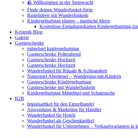
🪨 Willkommen in der Steinwacht
Finde deinen Wunderfunkel-Stein
Bastelideen mit Wunderfunkeln
Kindergeburtstag planen – magische Ideen
Kostenlose Einladungskarten Kindergeburtstag z
Keramik Blog
Galerie
Gastgeschenke
mitgebsel kindergeburtstag
Gastgeschenke Polterabend
Gastgeschenke Hochzeit
Gastgeschenke Hochzeit
Wunderfunkel für Rituale & Achtsamkeit
Naturspiel Abenteuer – Wanderung-mit-Kindern
Gastgeschenke Kindergeburtstag
Gastgeschenke mit Wunderfunkeln
Kindergeburtstag Mitgebsel und Schatzsuche
B2B
Impulsartikel für den Einzelhandel
Anwendung & Marketing für Händler
Wunderfunkel für Hotels
Wunderfunkel als Geschenkartikel
Wunderfunkel für Unternehmen – Verkaufsvarianten in kr