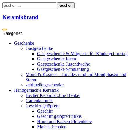
Zum
Suchen
Inhalt
nach:
springen
Keramikbrand
Geschenke
Gastgeschenke
Gastgeschenke & Mitgebsel für Kindergeburtstag
Gastgeschenke Ideen
Gastgeschenke Jugendweihe
Gastgeschenke Schulanfang
Mond & Kosmos – für alles rund um Mondphasen und
Sterne
spirituelle geschenke
Handgemachte Keramik
Becher Keramik ohne Henkel
Gartenkeramik
Geschirr getöpfert
Geschirr
Geschirr getöpfert türkis
Hund und Katzen Pfotenliebe
Matcha Schalen