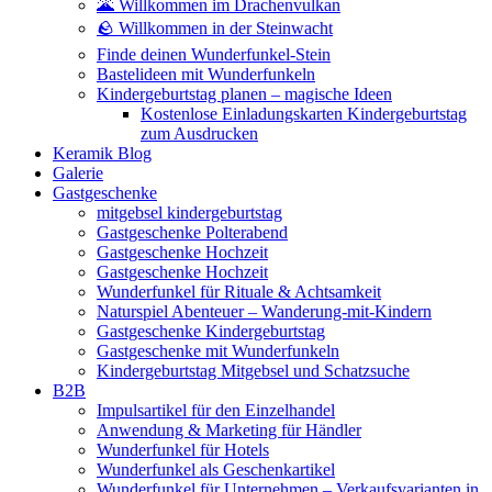
🌋 Willkommen im Drachenvulkan
🪨 Willkommen in der Steinwacht
Finde deinen Wunderfunkel-Stein
Bastelideen mit Wunderfunkeln
Kindergeburtstag planen – magische Ideen
Kostenlose Einladungskarten Kindergeburtstag
zum Ausdrucken
Keramik Blog
Galerie
Gastgeschenke
mitgebsel kindergeburtstag
Gastgeschenke Polterabend
Gastgeschenke Hochzeit
Gastgeschenke Hochzeit
Wunderfunkel für Rituale & Achtsamkeit
Naturspiel Abenteuer – Wanderung-mit-Kindern
Gastgeschenke Kindergeburtstag
Gastgeschenke mit Wunderfunkeln
Kindergeburtstag Mitgebsel und Schatzsuche
B2B
Impulsartikel für den Einzelhandel
Anwendung & Marketing für Händler
Wunderfunkel für Hotels
Wunderfunkel als Geschenkartikel
Wunderfunkel für Unternehmen – Verkaufsvarianten in