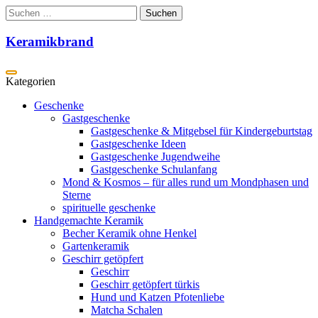
Zum
Suchen
Inhalt
nach:
springen
Keramikbrand
Geschenke
Gastgeschenke
Gastgeschenke & Mitgebsel für Kindergeburtstag
Gastgeschenke Ideen
Gastgeschenke Jugendweihe
Gastgeschenke Schulanfang
Mond & Kosmos – für alles rund um Mondphasen und
Sterne
spirituelle geschenke
Handgemachte Keramik
Becher Keramik ohne Henkel
Gartenkeramik
Geschirr getöpfert
Geschirr
Geschirr getöpfert türkis
Hund und Katzen Pfotenliebe
Matcha Schalen