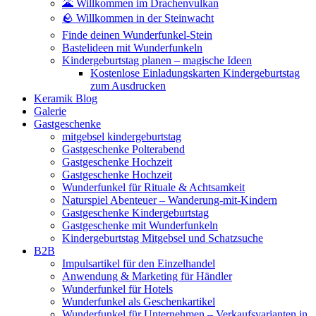
🌋 Willkommen im Drachenvulkan
🪨 Willkommen in der Steinwacht
Finde deinen Wunderfunkel-Stein
Bastelideen mit Wunderfunkeln
Kindergeburtstag planen – magische Ideen
Kostenlose Einladungskarten Kindergeburtstag
zum Ausdrucken
Keramik Blog
Galerie
Gastgeschenke
mitgebsel kindergeburtstag
Gastgeschenke Polterabend
Gastgeschenke Hochzeit
Gastgeschenke Hochzeit
Wunderfunkel für Rituale & Achtsamkeit
Naturspiel Abenteuer – Wanderung-mit-Kindern
Gastgeschenke Kindergeburtstag
Gastgeschenke mit Wunderfunkeln
Kindergeburtstag Mitgebsel und Schatzsuche
B2B
Impulsartikel für den Einzelhandel
Anwendung & Marketing für Händler
Wunderfunkel für Hotels
Wunderfunkel als Geschenkartikel
Wunderfunkel für Unternehmen – Verkaufsvarianten in