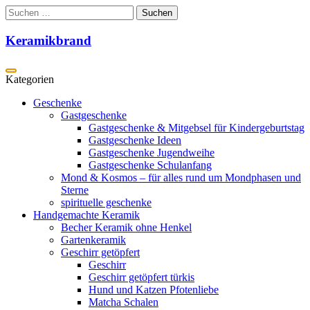
Zum
Suchen
Inhalt
nach:
springen
Keramikbrand
Geschenke
Gastgeschenke
Gastgeschenke & Mitgebsel für Kindergeburtstag
Gastgeschenke Ideen
Gastgeschenke Jugendweihe
Gastgeschenke Schulanfang
Mond & Kosmos – für alles rund um Mondphasen und
Sterne
spirituelle geschenke
Handgemachte Keramik
Becher Keramik ohne Henkel
Gartenkeramik
Geschirr getöpfert
Geschirr
Geschirr getöpfert türkis
Hund und Katzen Pfotenliebe
Matcha Schalen