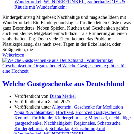
Wunderfunkel
,
WUNDERFUNKEL
,
zauberhafte DIYs &
Rituale mit Wunderfunkeln:
Kindergeburtstag Mitgebsel: Nachhaltige und magische Ideen mit
Wunderfunkeln Ein Kindergeburtstag ist für die kleinen Gäste etwas
ganz Besonderes. Neben Spielen, Kuchen und Geschenken gehört
auch ein kleines Mitgebsel einfach dazu – als Erinnerung an einen
zauberhaften Tag. Doch viele Eltern kennen das Problem:
Plastikspielzeug, das nach zwei Tagen in der Ecke landet, oder
Süßigkeiten, die
Weiterlesen
Welche Gastgeschenke aus Deutschland
Veröffentlicht von
Diana Merkel
Veröffentlicht am
8. Juli 2025
Veröffentlicht unter
Allgemein
,
Geschenke für Meditation
Yoga & Achtsamkeit
,
Hochzeit
,
Hochzeit Gastgeschenk
,
Keramik für Rituale
,
Kindergeburtstag Mitgebsel
,
nachhaltige
gastgeschenke
,
Nachhaltigkeit
,
Regionales
,
Schatzsuche
Kindergeburtstag
,
Schulanfang Einschulung mit
Wunderfunkel
,
WUNDERFUNKEL