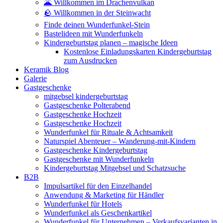
🌋 Willkommen im Drachenvulkan
🪨 Willkommen in der Steinwacht
Finde deinen Wunderfunkel-Stein
Bastelideen mit Wunderfunkeln
Kindergeburtstag planen – magische Ideen
Kostenlose Einladungskarten Kindergeburtstag
zum Ausdrucken
Keramik Blog
Galerie
Gastgeschenke
mitgebsel kindergeburtstag
Gastgeschenke Polterabend
Gastgeschenke Hochzeit
Gastgeschenke Hochzeit
Wunderfunkel für Rituale & Achtsamkeit
Naturspiel Abenteuer – Wanderung-mit-Kindern
Gastgeschenke Kindergeburtstag
Gastgeschenke mit Wunderfunkeln
Kindergeburtstag Mitgebsel und Schatzsuche
B2B
Impulsartikel für den Einzelhandel
Anwendung & Marketing für Händler
Wunderfunkel für Hotels
Wunderfunkel als Geschenkartikel
Wunderfunkel für Unternehmen – Verkaufsvarianten in