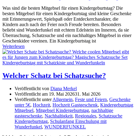
Was sind die besten Mitgebsel für einen Kindergeburtstag? Die
besten Mitgebsel für einen Kindergeburtstag sind kleine Geschenke
mit Erinnerungswert, Spielspaß oder Entdeckercharakter, die
Kindern auch nach der Feier noch Freude bereiten. Besonders
beliebt sind Wunderfunkel mit echtem Edelstein im Inneren, da sie
Überraschung, Schatzsuche und ein nachhaltiges Mitgebsel in einer
Geschenkidee vereinen. Ein Kindergeburtstag ist
Weiterlesen
Welcher Schatz bei Schatzsuche?
Veröffentlicht von
Diana Merkel
Veröffentlicht am
19. Mai 2026
31. Mai 2026
Veröffentlicht unter
Allgemein
,
Feste und Feiern
,
Geschenke
unter 5€
,
Hochzeit
,
Hochzeit Gastgeschenk
,
Kindergeburtstag
Mitgebsel
,
Mitgebsel Kindergeburtstag
,
nachhaltige
gastgeschenke
,
Nachhaltigkeit
,
Regionales
,
Schatzsuche
Kindergeburtstag
,
Schulanfang Einschulung mit
Wunderfunkel
,
WUNDERFUNKEL