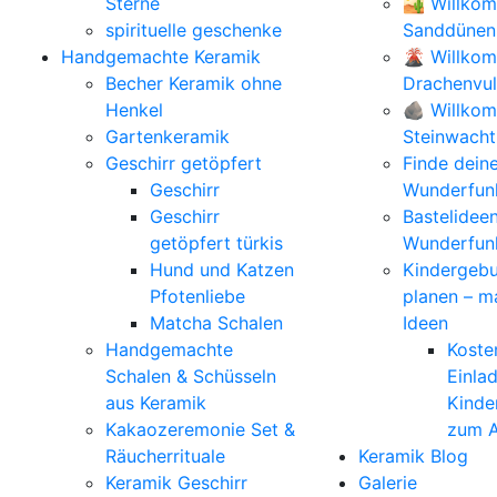
Sterne
🏜️ Willko
spirituelle geschenke
Sanddünen
Handgemachte Keramik
🌋 Willko
Becher Keramik ohne
Drachenvu
Henkel
🪨 Willkom
Gartenkeramik
Steinwacht
Geschirr getöpfert
Finde dein
Geschirr
Wunderfunk
Geschirr
Bastelidee
getöpfert türkis
Wunderfun
Hund und Katzen
Kindergebu
Pfotenliebe
planen – m
Matcha Schalen
Ideen
Handgemachte
Koste
Schalen & Schüsseln
Einla
aus Keramik
Kinde
Kakaozeremonie Set &
zum A
Räucherrituale
Keramik Blog
Keramik Geschirr
Galerie