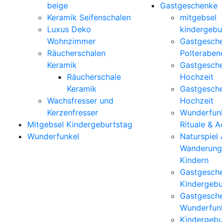
beige
Gastgeschenke
Keramik Seifenschalen
mitgebsel
Luxus Deko
kindergebu
Wohnzimmer
Gastgesch
Räucherschalen
Polteraben
Keramik
Gastgesch
Räucherschale
Hochzeit
Keramik
Gastgesch
Wachsfresser und
Hochzeit
Kerzenfresser
Wunderfunk
Mitgebsel Kindergeburtstag
Rituale & 
Wunderfunkel
Naturspiel
Wanderung
Kindern
Gastgesch
Kindergebu
Gastgesch
Wunderfun
Kindergebu