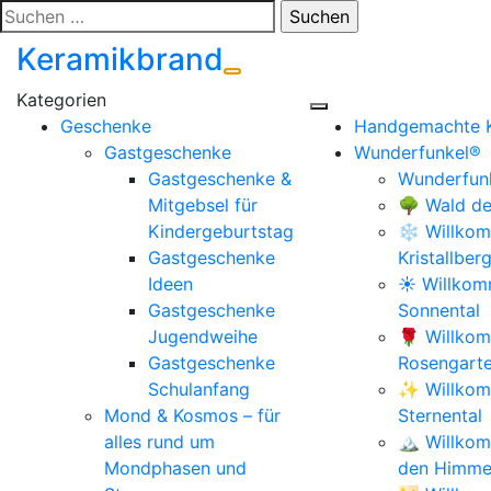
Zum
Suchen
Inhalt
nach:
Keramikbrand
springen
Geschenke
Handgemachte 
Gastgeschenke
Wunderfunkel®
Gastgeschenke &
Wunderfunk
Mitgebsel für
🌳 Wald de
Kindergeburtstag
❄️ Willkom
Gastgeschenke
Kristallber
Ideen
☀️ Willko
Gastgeschenke
Sonnental
Jugendweihe
🌹 Willko
Gastgeschenke
Rosengart
Schulanfang
✨ Willkom
Mond & Kosmos – für
Sternental
alles rund um
🏔️ Willko
Mondphasen und
den Himmel