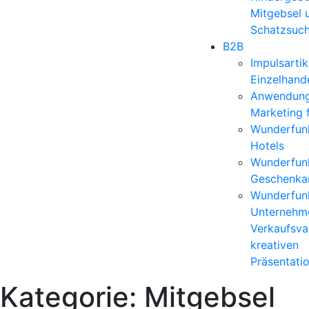
Mitgebsel 
Schatzsuc
B2B
Impulsartik
Einzelhand
Anwendun
Marketing 
Wunderfunk
Hotels
Wunderfunk
Geschenkar
Wunderfunk
Unternehm
Verkaufsvar
kreativen
Präsentati
Kategorie:
Mitgebsel