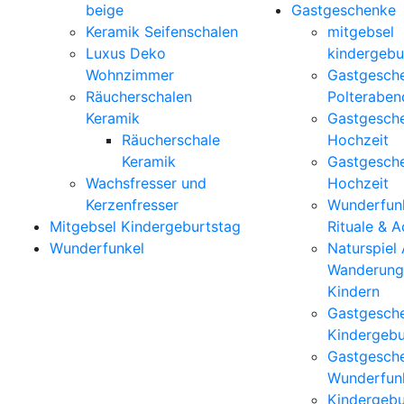
beige
Gastgeschenke
Keramik Seifenschalen
mitgebsel
Luxus Deko
kindergebu
Wohnzimmer
Gastgesch
Räucherschalen
Polteraben
Keramik
Gastgesch
Räucherschale
Hochzeit
Keramik
Gastgesch
Wachsfresser und
Hochzeit
Kerzenfresser
Wunderfunk
Mitgebsel Kindergeburtstag
Rituale & 
Wunderfunkel
Naturspiel
Wanderung
Kindern
Gastgesch
Kindergebu
Gastgesch
Wunderfun
Kindergebu