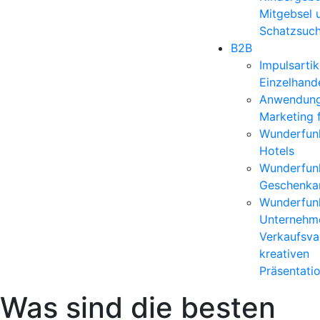
Mitgebsel 
Schatzsuc
B2B
Impulsartik
Einzelhand
Anwendun
Marketing 
Wunderfunk
Hotels
Wunderfunk
Geschenkar
Wunderfunk
Unternehm
Verkaufsvar
kreativen
Präsentati
Was sind die besten