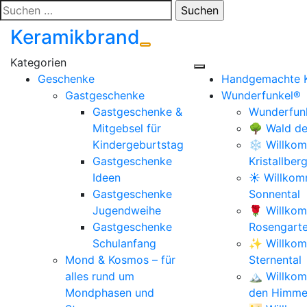
Zum
Suchen
Inhalt
nach:
Keramikbrand
springen
Geschenke
Handgemachte 
Gastgeschenke
Wunderfunkel®
Gastgeschenke &
Wunderfunk
Mitgebsel für
🌳 Wald de
Kindergeburtstag
❄️ Willkom
Gastgeschenke
Kristallber
Ideen
☀️ Willko
Gastgeschenke
Sonnental
Jugendweihe
🌹 Willko
Gastgeschenke
Rosengart
Schulanfang
✨ Willkom
Mond & Kosmos – für
Sternental
alles rund um
🏔️ Willko
Mondphasen und
den Himmel