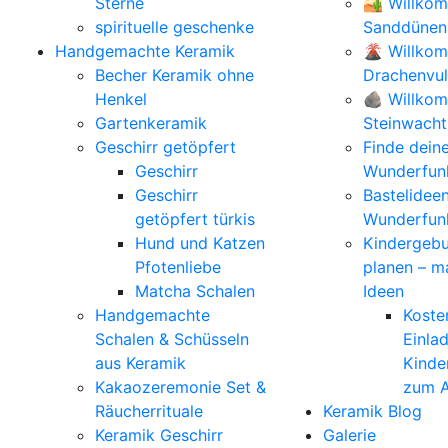
Sterne
🏜️ Willko
spirituelle geschenke
Sanddünen
Handgemachte Keramik
🌋 Willko
Becher Keramik ohne
Drachenvu
Henkel
🪨 Willkom
Gartenkeramik
Steinwacht
Geschirr getöpfert
Finde dein
Geschirr
Wunderfunk
Geschirr
Bastelidee
getöpfert türkis
Wunderfun
Hund und Katzen
Kindergebu
Pfotenliebe
planen – m
Matcha Schalen
Ideen
Handgemachte
Koste
Schalen & Schüsseln
Einla
aus Keramik
Kinde
Kakaozeremonie Set &
zum A
Räucherrituale
Keramik Blog
Keramik Geschirr
Galerie