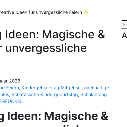
eative Ideen für unvergessliche Feiern ✨
Su
 Ideen: Magische &
na
A
r unvergessliche
nuar 2026
nd Feiern
,
Kindergeburtstag Mitgebsel
,
nachhaltige
ales
,
Schatzsuche Kindergeburtstag
,
Schulanfang
ERFUNKEL
g Ideen: Magische &