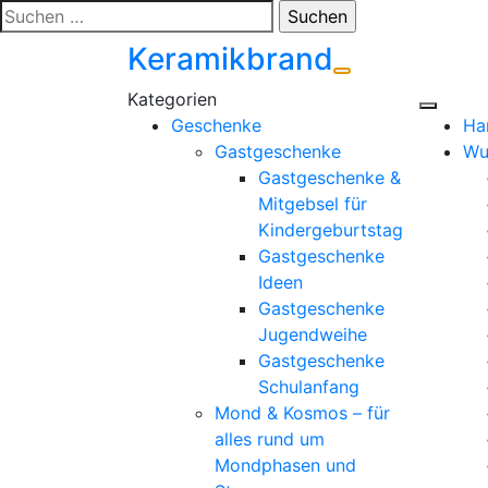
Zum
Suchen
Inhalt
nach:
Keramikbrand
springen
Geschenke
Ha
Gastgeschenke
Wu
Gastgeschenke &
Mitgebsel für
Kindergeburtstag
Gastgeschenke
Ideen
Gastgeschenke
Jugendweihe
Gastgeschenke
Schulanfang
Mond & Kosmos – für
alles rund um
Mondphasen und