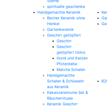
Sterne
spirituelle geschenke
Handgemachte Keramik
Ke
Becher Keramik ohne
Gal
Henkel
Ga
Gartenkeramik
Geschirr getöpfert
Geschirr
Geschirr
getöpfert türkis
Hund und Katzen
Pfotenliebe
Matcha Schalen
Handgemachte
Schalen & Schüsseln
B2
aus Keramik
Kakaozeremonie Set &
Räucherrituale
Keramik Geschirr