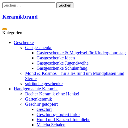
Zum
Suchen
Inhalt
nach:
springen
Keramikbrand
Geschenke
Gastgeschenke
Gastgeschenke & Mitgebsel für Kindergeburtstag
Gastgeschenke Ideen
Gastgeschenke Jugendweihe
Gastgeschenke Schulanfang
Mond & Kosmos – für alles rund um Mondphasen und
Sterne
spirituelle geschenke
Handgemachte Keramik
Becher Keramik ohne Henkel
Gartenkeramik
Geschirr getöpfert
Geschirr
Geschirr getöpfert türkis
Hund und Katzen Pfotenliebe
Matcha Schalen