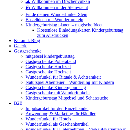
🌋 Willkommen im Drachenvulkan
🪨 Willkommen in der Steinwacht
Finde deinen Wunderfunkel-Stein
Bastelideen mit Wunderfunkeln
Kindergeburtstag planen – magische Ideen
Kostenlose Einladungskarten Kindergeburtstag
zum Ausdrucken
Keramik Blog
Galerie
Gastgeschenke
mitgebsel kindergeburtstag
Gastgeschenke Polterabend
Gastgeschenke Hochzeit
Gastgeschenke Hochzeit
Wunderfunkel für Rituale & Achtsamkeit
Naturspiel Abenteuer – Wanderung-mit-Kindern
Gastgeschenke Kindergeburtstag
Gastgeschenke mit Wunderfunkeln
Kindergeburtstag Mitgebsel und Schatzsuche
B2B
Impulsartikel für den Einzelhandel
Anwendung & Marketing für Händler
Wunderfunkel für Hotels
Wunderfunkel als Geschenkartikel
Wunderfunkel für Unternehmen – Verkaufsvarianten in