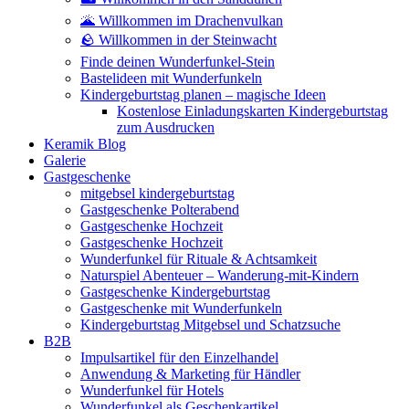
🌋 Willkommen im Drachenvulkan
🪨 Willkommen in der Steinwacht
Finde deinen Wunderfunkel-Stein
Bastelideen mit Wunderfunkeln
Kindergeburtstag planen – magische Ideen
Kostenlose Einladungskarten Kindergeburtstag
zum Ausdrucken
Keramik Blog
Galerie
Gastgeschenke
mitgebsel kindergeburtstag
Gastgeschenke Polterabend
Gastgeschenke Hochzeit
Gastgeschenke Hochzeit
Wunderfunkel für Rituale & Achtsamkeit
Naturspiel Abenteuer – Wanderung-mit-Kindern
Gastgeschenke Kindergeburtstag
Gastgeschenke mit Wunderfunkeln
Kindergeburtstag Mitgebsel und Schatzsuche
B2B
Impulsartikel für den Einzelhandel
Anwendung & Marketing für Händler
Wunderfunkel für Hotels
Wunderfunkel als Geschenkartikel