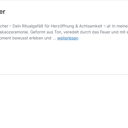
er
r – Dein Ritualgefäß für Herzöffnung & Achtsamkeit ✨🌿 In meinen
akaozeremonie. Geformt aus Ton, veredelt durch das Feuer und mit ei
Handgemachter
Moment bewusst erleben und …
weiterlesen
Kakaozeremonie-
Becher