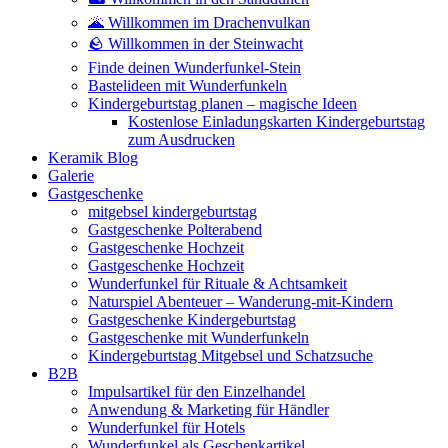
🌋 Willkommen im Drachenvulkan
🪨 Willkommen in der Steinwacht
Finde deinen Wunderfunkel-Stein
Bastelideen mit Wunderfunkeln
Kindergeburtstag planen – magische Ideen
Kostenlose Einladungskarten Kindergeburtstag
zum Ausdrucken
Keramik Blog
Galerie
Gastgeschenke
mitgebsel kindergeburtstag
Gastgeschenke Polterabend
Gastgeschenke Hochzeit
Gastgeschenke Hochzeit
Wunderfunkel für Rituale & Achtsamkeit
Naturspiel Abenteuer – Wanderung-mit-Kindern
Gastgeschenke Kindergeburtstag
Gastgeschenke mit Wunderfunkeln
Kindergeburtstag Mitgebsel und Schatzsuche
B2B
Impulsartikel für den Einzelhandel
Anwendung & Marketing für Händler
Wunderfunkel für Hotels
Wunderfunkel als Geschenkartikel