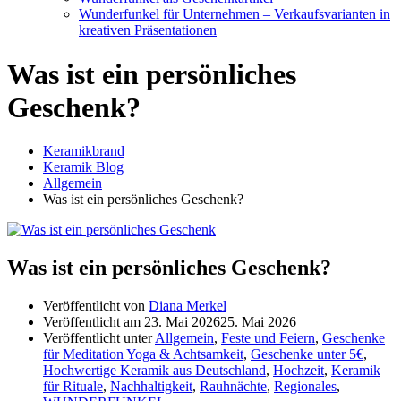
Wunderfunkel für Unternehmen – Verkaufsvarianten in
kreativen Präsentationen
Was ist ein persönliches
Geschenk?
Keramikbrand
Keramik Blog
Allgemein
Was ist ein persönliches Geschenk?
Was ist ein persönliches Geschenk?
Veröffentlicht von
Diana Merkel
Veröffentlicht am
23. Mai 2026
25. Mai 2026
Veröffentlicht unter
Allgemein
,
Feste und Feiern
,
Geschenke
für Meditation Yoga & Achtsamkeit
,
Geschenke unter 5€
,
Hochwertige Keramik aus Deutschland
,
Hochzeit
,
Keramik
für Rituale
,
Nachhaltigkeit
,
Rauhnächte
,
Regionales
,