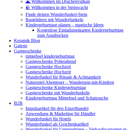
🌋 Willkommen im Drachenvulkan
🪨 Willkommen in der Steinwacht
Finde deinen Wunderfunkel-Stein
Bastelideen mit Wunderfunkeln
Kindergeburtstag planen – magische Ideen
Kostenlose Einladungskarten Kindergeburtstag
zum Ausdrucken
Keramik Blog
Galerie
Gastgeschenke
mitgebsel kindergeburtstag
Gastgeschenke Polterabend
Gastgeschenke Hochzeit
Gastgeschenke Hochzeit
Wunderfunkel für Rituale & Achtsamkeit
Naturspiel Abenteuer – Wanderung-mit-Kindern
Gastgeschenke Kindergeburtstag
Gastgeschenke mit Wunderfunkeln
Kindergeburtstag Mitgebsel und Schatzsuche
B2B
Impulsartikel für den Einzelhandel
Anwendung & Marketing für Händler
Wunderfunkel für Hotels
Wunderfunkel als Geschenkartikel
Wunderfunkel für Unternehmen – Verkaufsvarianten in