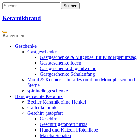
Zum
Suchen
Inhalt
nach:
springen
Keramikbrand
Geschenke
Gastgeschenke
Gastgeschenke & Mitgebsel für Kindergeburtstag
Gastgeschenke Ideen
Gastgeschenke Jugendweihe
Gastgeschenke Schulanfang
Mond & Kosmos – für alles rund um Mondphasen und
Sterne
spirituelle geschenke
Handgemachte Keramik
Becher Keramik ohne Henkel
Gartenkeramik
Geschirr getöpfert
Geschirr
Geschirr getöpfert türkis
Hund und Katzen Pfotenliebe
Matcha Schalen