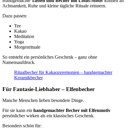
Handgemachte
Tassen und Becher mit Lotus-Motiv
können an
Achtsamkeit, Ruhe und kleine tägliche Rituale erinnern.
Dazu passen:
Tee
Kakao
Meditation
Yoga
Morgenrituale
So entsteht ein persönliches Geschenk – ganz ohne
Namensaufdruck.
Ritualbecher für Kakaozeremonien – handgemachter
Keramikbecher
Für Fantasie-Liebhaber – Elfenbecher
Manche Menschen lieben besondere Dinge.
Für sie kann ein
handgemachter Becher mit Elfenmotiv
persönlicher wirken als ein klassisches Geschenk.
Besonders schön für: