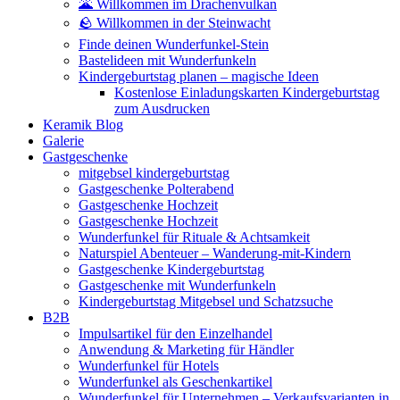
🌋 Willkommen im Drachenvulkan
🪨 Willkommen in der Steinwacht
Finde deinen Wunderfunkel-Stein
Bastelideen mit Wunderfunkeln
Kindergeburtstag planen – magische Ideen
Kostenlose Einladungskarten Kindergeburtstag
zum Ausdrucken
Keramik Blog
Galerie
Gastgeschenke
mitgebsel kindergeburtstag
Gastgeschenke Polterabend
Gastgeschenke Hochzeit
Gastgeschenke Hochzeit
Wunderfunkel für Rituale & Achtsamkeit
Naturspiel Abenteuer – Wanderung-mit-Kindern
Gastgeschenke Kindergeburtstag
Gastgeschenke mit Wunderfunkeln
Kindergeburtstag Mitgebsel und Schatzsuche
B2B
Impulsartikel für den Einzelhandel
Anwendung & Marketing für Händler
Wunderfunkel für Hotels
Wunderfunkel als Geschenkartikel
Wunderfunkel für Unternehmen – Verkaufsvarianten in