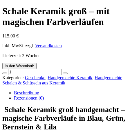
Schale Keramik groß – mit
magischen Farbverläufen
115,00
€
inkl. MwSt.
zzgl.
Versandkosten
Lieferzeit:
2 Wochen
In den Warenkorb
Schale
Keramik
Kategorien:
Geschenke
,
Handgemachte Keramik
,
Handgemachte
groß
Schalen & Schüsseln aus Keramik
-
mit
Beschreibung
magischen
Rezensionen (0)
Farbverläufen
Schale Keramik groß
Menge
handgemacht –
magische Farbverläufe in Blau, Grün,
Bernstein & Lila