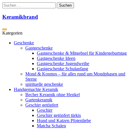
Zum
Suchen
Inhalt
nach:
springen
Keramikbrand
Geschenke
Gastgeschenke
Gastgeschenke & Mitgebsel für Kindergeburtstag
Gastgeschenke Ideen
Gastgeschenke Jugendweihe
Gastgeschenke Schulanfang
Mond & Kosmos – für alles rund um Mondphasen und
Sterne
spirituelle geschenke
Handgemachte Keramik
Becher Keramik ohne Henkel
Gartenkeramik
Geschirr getöpfert
Geschirr
Geschirr getöpfert türkis
Hund und Katzen Pfotenliebe
Matcha Schalen