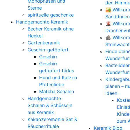
Mondphasen und
den Himmel
Sterne
🏜️ Willko
spirituelle geschenke
Sanddünen
Handgemachte Keramik
🌋 Willko
Becher Keramik ohne
Drachenvu
Henkel
🪨 Willkom
Gartenkeramik
Steinwacht
Geschirr getöpfert
Finde dein
Geschirr
Wunderfunk
Geschirr
Bastelidee
getöpfert türkis
Wunderfun
Hund und Katzen
Kindergebu
Pfotenliebe
planen – m
Matcha Schalen
Ideen
Handgemachte
Koste
Schalen & Schüsseln
Einla
aus Keramik
Kinde
Kakaozeremonie Set &
zum A
Räucherrituale
Keramik Blog