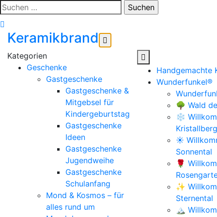
Zum
Suchen
Inhalt
nach:
springen
Keramikbrand
Geschenke
Handgemachte 
Gastgeschenke
Wunderfunkel®
Gastgeschenke &
Wunderfunk
Mitgebsel für
🌳 Wald de
Kindergeburtstag
❄️ Willkom
Gastgeschenke
Kristallber
Ideen
☀️ Willko
Gastgeschenke
Sonnental
Jugendweihe
🌹 Willko
Gastgeschenke
Rosengart
Schulanfang
✨ Willkom
Mond & Kosmos – für
Sternental
alles rund um
🏔️ Willko