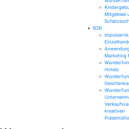
Wunderfun
Kindergebu
Mitgebsel 
Schatzsuc
B2B
Impulsartik
Einzelhand
Anwendun
Marketing 
Wunderfunk
Hotels
Wunderfunk
Geschenkar
Wunderfunk
Unternehm
Verkaufsvar
kreativen
Präsentati