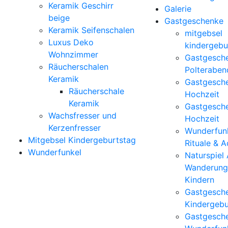
Keramik Geschirr
Galerie
beige
Gastgeschenke
Keramik Seifenschalen
mitgebsel
Luxus Deko
kindergebu
Wohnzimmer
Gastgesch
Räucherschalen
Polteraben
Keramik
Gastgesch
Räucherschale
Hochzeit
Keramik
Gastgesch
Wachsfresser und
Hochzeit
Kerzenfresser
Wunderfunk
Mitgebsel Kindergeburtstag
Rituale & 
Wunderfunkel
Naturspiel
Wanderung
Kindern
Gastgesch
Kindergebu
Gastgesch