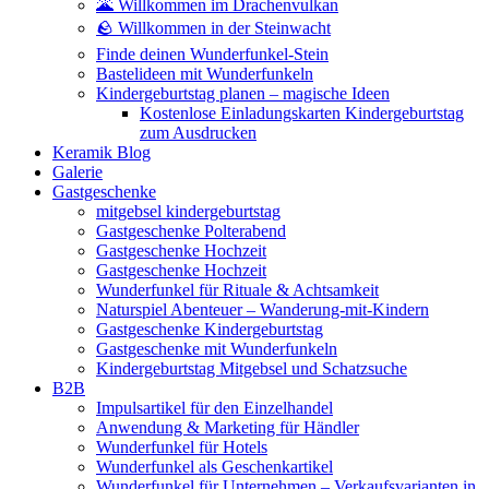
🌋 Willkommen im Drachenvulkan
🪨 Willkommen in der Steinwacht
Finde deinen Wunderfunkel-Stein
Bastelideen mit Wunderfunkeln
Kindergeburtstag planen – magische Ideen
Kostenlose Einladungskarten Kindergeburtstag
zum Ausdrucken
Keramik Blog
Galerie
Gastgeschenke
mitgebsel kindergeburtstag
Gastgeschenke Polterabend
Gastgeschenke Hochzeit
Gastgeschenke Hochzeit
Wunderfunkel für Rituale & Achtsamkeit
Naturspiel Abenteuer – Wanderung-mit-Kindern
Gastgeschenke Kindergeburtstag
Gastgeschenke mit Wunderfunkeln
Kindergeburtstag Mitgebsel und Schatzsuche
B2B
Impulsartikel für den Einzelhandel
Anwendung & Marketing für Händler
Wunderfunkel für Hotels
Wunderfunkel als Geschenkartikel
Wunderfunkel für Unternehmen – Verkaufsvarianten in