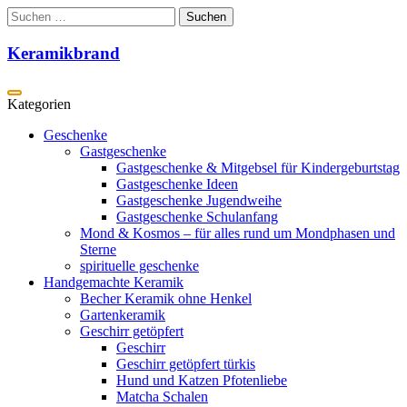
Zum
Suchen
Inhalt
nach:
springen
Keramikbrand
Geschenke
Gastgeschenke
Gastgeschenke & Mitgebsel für Kindergeburtstag
Gastgeschenke Ideen
Gastgeschenke Jugendweihe
Gastgeschenke Schulanfang
Mond & Kosmos – für alles rund um Mondphasen und
Sterne
spirituelle geschenke
Handgemachte Keramik
Becher Keramik ohne Henkel
Gartenkeramik
Geschirr getöpfert
Geschirr
Geschirr getöpfert türkis
Hund und Katzen Pfotenliebe
Matcha Schalen