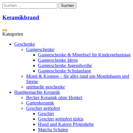
Zum
Suchen
Inhalt
nach:
springen
Keramikbrand
Geschenke
Gastgeschenke
Gastgeschenke & Mitgebsel für Kindergeburtstag
Gastgeschenke Ideen
Gastgeschenke Jugendweihe
Gastgeschenke Schulanfang
Mond & Kosmos – für alles rund um Mondphasen und
Sterne
spirituelle geschenke
Handgemachte Keramik
Becher Keramik ohne Henkel
Gartenkeramik
Geschirr getöpfert
Geschirr
Geschirr getöpfert türkis
Hund und Katzen Pfotenliebe
Matcha Schalen