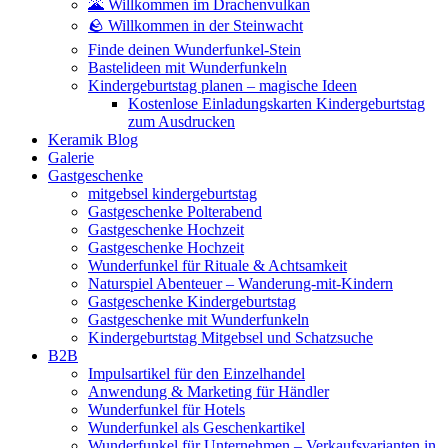
🌋 Willkommen im Drachenvulkan
🪨 Willkommen in der Steinwacht
Finde deinen Wunderfunkel-Stein
Bastelideen mit Wunderfunkeln
Kindergeburtstag planen – magische Ideen
Kostenlose Einladungskarten Kindergeburtstag
zum Ausdrucken
Keramik Blog
Galerie
Gastgeschenke
mitgebsel kindergeburtstag
Gastgeschenke Polterabend
Gastgeschenke Hochzeit
Gastgeschenke Hochzeit
Wunderfunkel für Rituale & Achtsamkeit
Naturspiel Abenteuer – Wanderung-mit-Kindern
Gastgeschenke Kindergeburtstag
Gastgeschenke mit Wunderfunkeln
Kindergeburtstag Mitgebsel und Schatzsuche
B2B
Impulsartikel für den Einzelhandel
Anwendung & Marketing für Händler
Wunderfunkel für Hotels
Wunderfunkel als Geschenkartikel
Wunderfunkel für Unternehmen – Verkaufsvarianten in