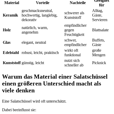
Geeignet
Material
Vorteile
Nachteile
für
geschmacksneutral,
Alltag,
schwerer als
Keramik
hochwertig, langlebig,
Gäste,
Kunststoff
dekorativ
Servieren
empfindlicher
natürlich, warm,
Holz
gegen
Blattsalate
angenehm
Feuchtigkeit
schwer,
Buffets,
Glas
elegant, neutral
empfindlicher
Gäste
wirkt oft
große
Edelstahl
robust, leicht, praktisch
funktional
Mengen
nutzt sich
Kunststoff
günstig, leicht
Picknick
schneller ab
Warum das Material einer Salatschüssel
einen größeren Unterschied macht als
viele denken
Eine Salatschüssel wird oft unterschätzt.
Dabei beeinflusst sie: