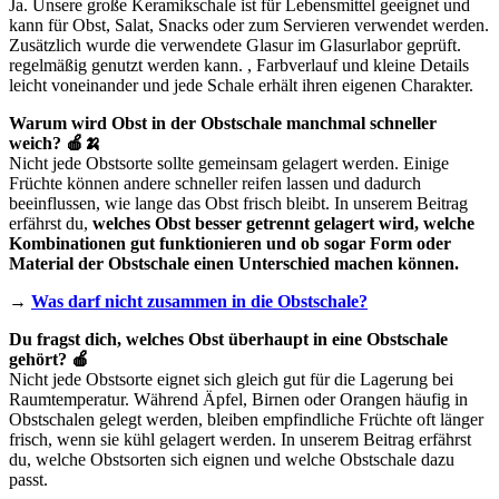
Ja. Unsere große Keramikschale ist für Lebensmittel geeignet und
kann für Obst, Salat, Snacks oder zum Servieren verwendet werden.
Zusätzlich wurde die verwendete Glasur im Glasurlabor geprüft.
regelmäßig genutzt werden kann. , Farbverlauf und kleine Details
leicht voneinander und jede Schale erhält ihren eigenen Charakter.
Warum wird Obst in der Obstschale manchmal schneller
weich? 🍎🍌
Nicht jede Obstsorte sollte gemeinsam gelagert werden. Einige
Früchte können andere schneller reifen lassen und dadurch
beeinflussen, wie lange das Obst frisch bleibt. In unserem Beitrag
erfährst du,
welches Obst besser getrennt gelagert wird, welche
Kombinationen gut funktionieren und ob sogar Form oder
Material der Obstschale einen Unterschied machen können.
→
Was darf nicht zusammen in die Obstschale?
Du fragst dich, welches Obst überhaupt in eine Obstschale
gehört? 🍎
Nicht jede Obstsorte eignet sich gleich gut für die Lagerung bei
Raumtemperatur. Während Äpfel, Birnen oder Orangen häufig in
Obstschalen gelegt werden, bleiben empfindliche Früchte oft länger
frisch, wenn sie kühl gelagert werden. In unserem Beitrag erfährst
du, welche Obstsorten sich eignen und welche Obstschale dazu
passt.