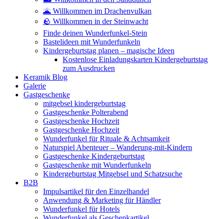
🌋 Willkommen im Drachenvulkan
🪨 Willkommen in der Steinwacht
Finde deinen Wunderfunkel-Stein
Bastelideen mit Wunderfunkeln
Kindergeburtstag planen – magische Ideen
Kostenlose Einladungskarten Kindergeburtstag
zum Ausdrucken
Keramik Blog
Galerie
Gastgeschenke
mitgebsel kindergeburtstag
Gastgeschenke Polterabend
Gastgeschenke Hochzeit
Gastgeschenke Hochzeit
Wunderfunkel für Rituale & Achtsamkeit
Naturspiel Abenteuer – Wanderung-mit-Kindern
Gastgeschenke Kindergeburtstag
Gastgeschenke mit Wunderfunkeln
Kindergeburtstag Mitgebsel und Schatzsuche
B2B
Impulsartikel für den Einzelhandel
Anwendung & Marketing für Händler
Wunderfunkel für Hotels
Wunderfunkel als Geschenkartikel