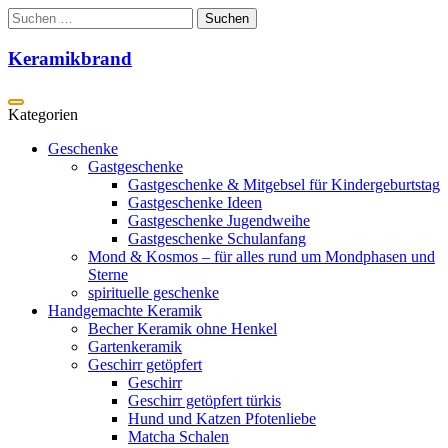
Zum
Suchen
Inhalt
nach:
springen
Keramikbrand
Geschenke
Gastgeschenke
Gastgeschenke & Mitgebsel für Kindergeburtstag
Gastgeschenke Ideen
Gastgeschenke Jugendweihe
Gastgeschenke Schulanfang
Mond & Kosmos – für alles rund um Mondphasen und
Sterne
spirituelle geschenke
Handgemachte Keramik
Becher Keramik ohne Henkel
Gartenkeramik
Geschirr getöpfert
Geschirr
Geschirr getöpfert türkis
Hund und Katzen Pfotenliebe
Matcha Schalen