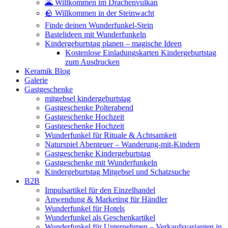
🌋 Willkommen im Drachenvulkan
🪨 Willkommen in der Steinwacht
Finde deinen Wunderfunkel-Stein
Bastelideen mit Wunderfunkeln
Kindergeburtstag planen – magische Ideen
Kostenlose Einladungskarten Kindergeburtstag
zum Ausdrucken
Keramik Blog
Galerie
Gastgeschenke
mitgebsel kindergeburtstag
Gastgeschenke Polterabend
Gastgeschenke Hochzeit
Gastgeschenke Hochzeit
Wunderfunkel für Rituale & Achtsamkeit
Naturspiel Abenteuer – Wanderung-mit-Kindern
Gastgeschenke Kindergeburtstag
Gastgeschenke mit Wunderfunkeln
Kindergeburtstag Mitgebsel und Schatzsuche
B2B
Impulsartikel für den Einzelhandel
Anwendung & Marketing für Händler
Wunderfunkel für Hotels
Wunderfunkel als Geschenkartikel
Wunderfunkel für Unternehmen – Verkaufsvarianten in