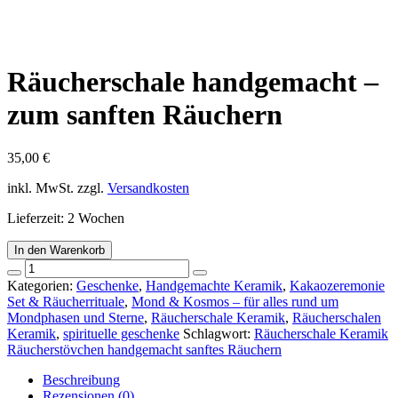
Räucherschale handgemacht –
zum sanften Räuchern
35,00
€
inkl. MwSt.
zzgl.
Versandkosten
Lieferzeit:
2 Wochen
In den Warenkorb
Räucherschale
handgemacht
Kategorien:
Geschenke
,
Handgemachte Keramik
,
Kakaozeremonie
-
Set & Räucherrituale
,
Mond & Kosmos – für alles rund um
zum
Mondphasen und Sterne
,
Räucherschale Keramik
,
Räucherschalen
sanften
Keramik
,
spirituelle geschenke
Schlagwort:
Räucherschale Keramik
Räuchern
Räucherstövchen handgemacht sanftes Räuchern
Menge
Beschreibung
Rezensionen (0)