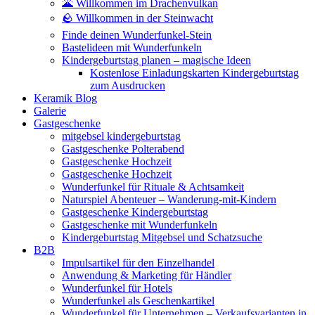
🌋 Willkommen im Drachenvulkan
🪨 Willkommen in der Steinwacht
Finde deinen Wunderfunkel-Stein
Bastelideen mit Wunderfunkeln
Kindergeburtstag planen – magische Ideen
Kostenlose Einladungskarten Kindergeburtstag
zum Ausdrucken
Keramik Blog
Galerie
Gastgeschenke
mitgebsel kindergeburtstag
Gastgeschenke Polterabend
Gastgeschenke Hochzeit
Gastgeschenke Hochzeit
Wunderfunkel für Rituale & Achtsamkeit
Naturspiel Abenteuer – Wanderung-mit-Kindern
Gastgeschenke Kindergeburtstag
Gastgeschenke mit Wunderfunkeln
Kindergeburtstag Mitgebsel und Schatzsuche
B2B
Impulsartikel für den Einzelhandel
Anwendung & Marketing für Händler
Wunderfunkel für Hotels
Wunderfunkel als Geschenkartikel
Wunderfunkel für Unternehmen – Verkaufsvarianten in