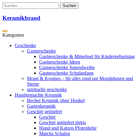
Zum
Suchen
Inhalt
nach:
springen
Keramikbrand
Geschenke
Gastgeschenke
Gastgeschenke & Mitgebsel für Kindergeburtstag
Gastgeschenke Ideen
Gastgeschenke Jugendweihe
Gastgeschenke Schulanfang
Mond & Kosmos – für alles rund um Mondphasen und
Sterne
spirituelle geschenke
Handgemachte Keramik
Becher Keramik ohne Henkel
Gartenkeramik
Geschirr getöpfert
Geschirr
Geschirr getöpfert türkis
Hund und Katzen Pfotenliebe
Matcha Schalen