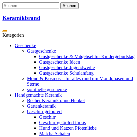
Zum
Suchen
Inhalt
nach:
springen
Keramikbrand
Geschenke
Gastgeschenke
Gastgeschenke & Mitgebsel für Kindergeburtstag
Gastgeschenke Ideen
Gastgeschenke Jugendweihe
Gastgeschenke Schulanfang
Mond & Kosmos – für alles rund um Mondphasen und
Sterne
spirituelle geschenke
Handgemachte Keramik
Becher Keramik ohne Henkel
Gartenkeramik
Geschirr getöpfert
Geschirr
Geschirr getöpfert türkis
Hund und Katzen Pfotenliebe
Matcha Schalen