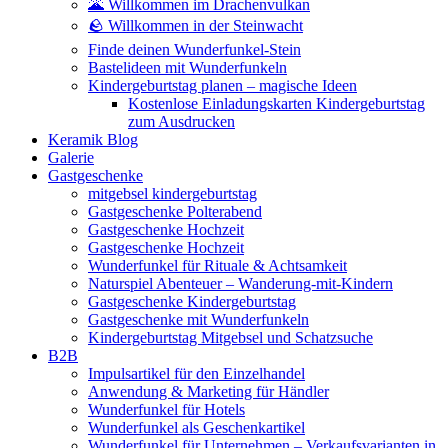
🌋 Willkommen im Drachenvulkan
🪨 Willkommen in der Steinwacht
Finde deinen Wunderfunkel-Stein
Bastelideen mit Wunderfunkeln
Kindergeburtstag planen – magische Ideen
Kostenlose Einladungskarten Kindergeburtstag
zum Ausdrucken
Keramik Blog
Galerie
Gastgeschenke
mitgebsel kindergeburtstag
Gastgeschenke Polterabend
Gastgeschenke Hochzeit
Gastgeschenke Hochzeit
Wunderfunkel für Rituale & Achtsamkeit
Naturspiel Abenteuer – Wanderung-mit-Kindern
Gastgeschenke Kindergeburtstag
Gastgeschenke mit Wunderfunkeln
Kindergeburtstag Mitgebsel und Schatzsuche
B2B
Impulsartikel für den Einzelhandel
Anwendung & Marketing für Händler
Wunderfunkel für Hotels
Wunderfunkel als Geschenkartikel
Wunderfunkel für Unternehmen – Verkaufsvarianten in