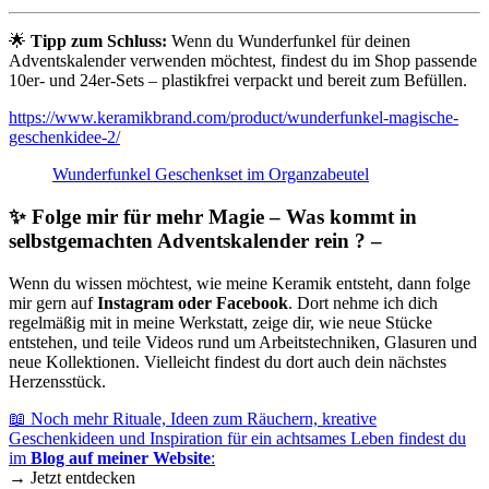
🌟
Tipp zum Schluss:
Wenn du Wunderfunkel für deinen
Adventskalender verwenden möchtest, findest du im Shop passende
10er- und 24er-Sets – plastikfrei verpackt und bereit zum Befüllen.
https://www.keramikbrand.com/product/wunderfunkel-magische-
geschenkidee-2/
Wunderfunkel Geschenkset im Organzabeutel
✨ Folge mir für mehr Magie – Was kommt in
selbstgemachten Adventskalender rein ? –
Wenn du wissen möchtest, wie meine Keramik entsteht, dann folge
mir gern auf
Instagram oder Facebook
. Dort nehme ich dich
regelmäßig mit in meine Werkstatt, zeige dir, wie neue Stücke
entstehen, und teile Videos rund um Arbeitstechniken, Glasuren und
neue Kollektionen. Vielleicht findest du dort auch dein nächstes
Herzensstück.
📖 Noch mehr Rituale, Ideen zum Räuchern, kreative
Geschenkideen und Inspiration für ein achtsames Leben findest du
im
Blog auf meiner Website
:
→ Jetzt entdecken