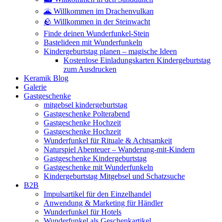
🌋 Willkommen im Drachenvulkan
🪨 Willkommen in der Steinwacht
Finde deinen Wunderfunkel-Stein
Bastelideen mit Wunderfunkeln
Kindergeburtstag planen – magische Ideen
Kostenlose Einladungskarten Kindergeburtstag
zum Ausdrucken
Keramik Blog
Galerie
Gastgeschenke
mitgebsel kindergeburtstag
Gastgeschenke Polterabend
Gastgeschenke Hochzeit
Gastgeschenke Hochzeit
Wunderfunkel für Rituale & Achtsamkeit
Naturspiel Abenteuer – Wanderung-mit-Kindern
Gastgeschenke Kindergeburtstag
Gastgeschenke mit Wunderfunkeln
Kindergeburtstag Mitgebsel und Schatzsuche
B2B
Impulsartikel für den Einzelhandel
Anwendung & Marketing für Händler
Wunderfunkel für Hotels
Wunderfunkel als Geschenkartikel