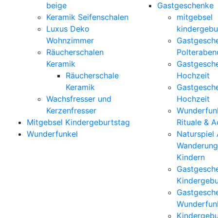
beige
Gastgeschenke
Keramik Seifenschalen
mitgebsel
Luxus Deko
kindergebu
Wohnzimmer
Gastgesch
Räucherschalen
Polteraben
Keramik
Gastgesch
Räucherschale
Hochzeit
Keramik
Gastgesch
Wachsfresser und
Hochzeit
Kerzenfresser
Wunderfunk
Mitgebsel Kindergeburtstag
Rituale & 
Wunderfunkel
Naturspiel
Wanderung
Kindern
Gastgesch
Kindergebu
Gastgesch
Wunderfun
Kindergebu