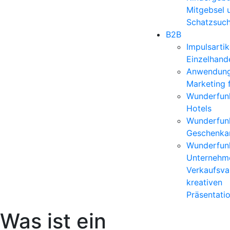
Mitgebsel 
Schatzsuc
B2B
Impulsartik
Einzelhand
Anwendun
Marketing 
Wunderfunk
Hotels
Wunderfunk
Geschenkar
Wunderfunk
Unternehm
Verkaufsvar
kreativen
Präsentati
Was ist ein