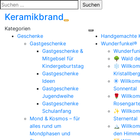
Zum
Suchen
Inhalt
nach:
Keramikbrand
springen
Geschenke
Handgemachte 
Gastgeschenke
Wunderfunkel®
Gastgeschenke &
Wunderfunk
Mitgebsel für
🌳 Wald de
Kindergeburtstag
❄️ Willkom
Gastgeschenke
Kristallber
Ideen
☀️ Willko
Gastgeschenke
Sonnental
Jugendweihe
🌹 Willko
Gastgeschenke
Rosengart
Schulanfang
✨ Willkom
Mond & Kosmos – für
Sternental
alles rund um
🏔️ Willko
Mondphasen und
den Himmel