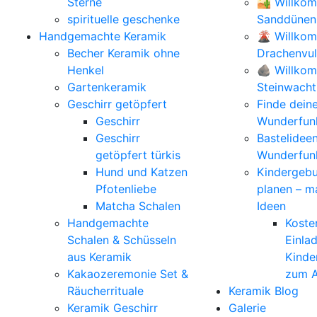
Sterne
🏜️ Willko
spirituelle geschenke
Sanddünen
Handgemachte Keramik
🌋 Willko
Becher Keramik ohne
Drachenvu
Henkel
🪨 Willkom
Gartenkeramik
Steinwacht
Geschirr getöpfert
Finde dein
Geschirr
Wunderfunk
Geschirr
Bastelidee
getöpfert türkis
Wunderfun
Hund und Katzen
Kindergebu
Pfotenliebe
planen – m
Matcha Schalen
Ideen
Handgemachte
Koste
Schalen & Schüsseln
Einla
aus Keramik
Kinde
Kakaozeremonie Set &
zum A
Räucherrituale
Keramik Blog
Keramik Geschirr
Galerie