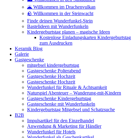
🌋 Willkommen im Drachenvulkan
🪨 Willkommen in der Steinwacht
Finde deinen Wunderfunkel-Stein
Bastelideen mit Wunderfunkeln
Kindergeburtstag planen – magische Ideen
Kostenlose Einladungskarten Kindergeburtstag
zum Ausdrucken
Keramik Blog
Galerie
Gastgeschenke
mitgebsel kindergeburtstag
Gastgeschenke Polterabend
Gastgeschenke Hochzeit
Gastgeschenke Hochzeit
Wunderfunkel für Rituale & Achtsamkeit
Naturspiel Abenteuer – Wanderung-mit-Kindern
Gastgeschenke Kindergeburtstag
Gastgeschenke mit Wunderfunkeln
Kindergeburtstag Mitgebsel und Schatzsuche
B2B
Impulsartikel für den Einzelhandel
Anwendung & Marketing für Händler
Wunderfunkel für Hotels
Wunderfunkel als Geschenkartikel