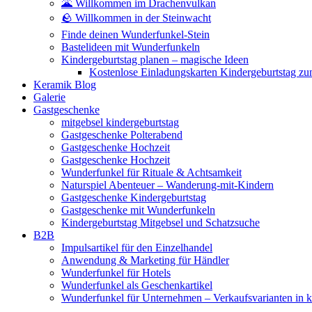
🌋 Willkommen im Drachenvulkan
🪨 Willkommen in der Steinwacht
Finde deinen Wunderfunkel-Stein
Bastelideen mit Wunderfunkeln
Kindergeburtstag planen – magische Ideen
Kostenlose Einladungskarten Kindergeburtstag z
Keramik Blog
Galerie
Gastgeschenke
mitgebsel kindergeburtstag
Gastgeschenke Polterabend
Gastgeschenke Hochzeit
Gastgeschenke Hochzeit
Wunderfunkel für Rituale & Achtsamkeit
Naturspiel Abenteuer – Wanderung-mit-Kindern
Gastgeschenke Kindergeburtstag
Gastgeschenke mit Wunderfunkeln
Kindergeburtstag Mitgebsel und Schatzsuche
B2B
Impulsartikel für den Einzelhandel
Anwendung & Marketing für Händler
Wunderfunkel für Hotels
Wunderfunkel als Geschenkartikel
Wunderfunkel für Unternehmen – Verkaufsvarianten in kr