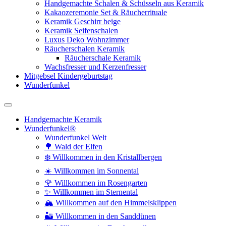
Handgemachte Schalen & Schüsseln aus Keramik
Kakaozeremonie Set & Räucherrituale
Keramik Geschirr beige
Keramik Seifenschalen
Luxus Deko Wohnzimmer
Räucherschalen Keramik
Räucherschale Keramik
Wachsfresser und Kerzenfresser
Mitgebsel Kindergeburtstag
Wunderfunkel
Handgemachte Keramik
Wunderfunkel®
Wunderfunkel Welt
🌳 Wald der Elfen
❄️ Willkommen in den Kristallbergen
☀️ Willkommen im Sonnental
🌹 Willkommen im Rosengarten
✨ Willkommen im Sternental
🏔️ Willkommen auf den Himmelsklippen
🏜️ Willkommen in den Sanddünen