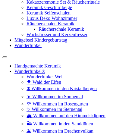
Kakaozeremonie Set & Räucherrituale
Keramik Geschirr beige
Keramik Seifenschalen
Luxus Deko Wohnzimmer
Räucherschalen Keramik
Räucherschale Keramik
Wachsfresser und Kerzenfresser
Mitgebsel Kindergeburtstag
Wunderfunkel
Handgemachte Keramik
Wunderfunkel®
Wunderfunkel Welt
🌳 Wald der Elfen
❄️ Willkommen in den Kristallbergen
☀️ Willkommen im Sonnental
🌹 Willkommen im Rosengarten
✨ Willkommen im Sternental
🏔️ Willkommen auf den Himmelsklippen
🏜️ Willkommen in den Sanddünen
🌋 Willkommen im Drachenvulkan