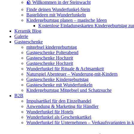
🪨 Willkommen in der Steinwacht
Finde deinen Wunderfunkel-Stein
Bastelideen mit Wunderfunkeln
Kindergeburtstag planen – magische Ideen
Kostenlose Einladungskarten Kindergeburtstag z
Keramik Blog
Galerie
Gastgeschenke
mitgebsel kindergeburtstag
Gastgeschenke Polterabend
Gastgeschenke Hochzeit
Gastgeschenke Hochzeit
Wunderfunkel für Rituale & Achtsamkeit
Naturspiel Abenteuer – Wanderung-mit-Kindern
Gastgeschenke Kindergeburtstag
Gastgeschenke mit Wunderfunkeln
Kindergeburtstag Mitgebsel und Schatzsuche
B2B
Impulsartikel für den Einzelhandel
Anwendung & Marketing für Händler
Wunderfunkel für Hotels
Wunderfunkel als Geschenkartikel
Wunderfunkel für Unternehmen – Verkaufsvarianten in kr