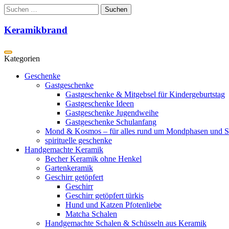
Zum
Suchen
Inhalt
nach:
springen
Keramikbrand
Geschenke
Gastgeschenke
Gastgeschenke & Mitgebsel für Kindergeburtstag
Gastgeschenke Ideen
Gastgeschenke Jugendweihe
Gastgeschenke Schulanfang
Mond & Kosmos – für alles rund um Mondphasen und S
spirituelle geschenke
Handgemachte Keramik
Becher Keramik ohne Henkel
Gartenkeramik
Geschirr getöpfert
Geschirr
Geschirr getöpfert türkis
Hund und Katzen Pfotenliebe
Matcha Schalen
Handgemachte Schalen & Schüsseln aus Keramik