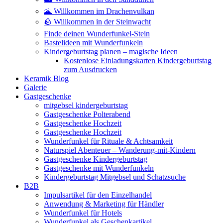
🌋 Willkommen im Drachenvulkan
🪨 Willkommen in der Steinwacht
Finde deinen Wunderfunkel-Stein
Bastelideen mit Wunderfunkeln
Kindergeburtstag planen – magische Ideen
Kostenlose Einladungskarten Kindergeburtstag
zum Ausdrucken
Keramik Blog
Galerie
Gastgeschenke
mitgebsel kindergeburtstag
Gastgeschenke Polterabend
Gastgeschenke Hochzeit
Gastgeschenke Hochzeit
Wunderfunkel für Rituale & Achtsamkeit
Naturspiel Abenteuer – Wanderung-mit-Kindern
Gastgeschenke Kindergeburtstag
Gastgeschenke mit Wunderfunkeln
Kindergeburtstag Mitgebsel und Schatzsuche
B2B
Impulsartikel für den Einzelhandel
Anwendung & Marketing für Händler
Wunderfunkel für Hotels
Wunderfunkel als Geschenkartikel