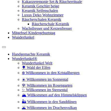
Kakaozeremonie Set & Räucherrituale
Keramik Geschirr beige
Keramik Seifenschalen
Luxus Deko Wohnzimmer
Räucherschalen Keramik
Räucherschale Keramik
Wachsfresser und Kerzenfresser
Mitgebsel Kindergeburtstag
Wunderfunkel
Handgemachte Keramik
Wunderfunkel®
Wunderfunkel Welt
🌳 Wald der Elfen
❄️ Willkommen in den Kristallbergen
☀️ Willkommen im Sonnental
🌹 Willkommen im Rosengarten
✨ Willkommen im Sternental
🏔️ Willkommen auf den Himmelsklippen
🏜️ Willkommen in den Sanddünen
🌋 Willkommen im Drachenvulkan