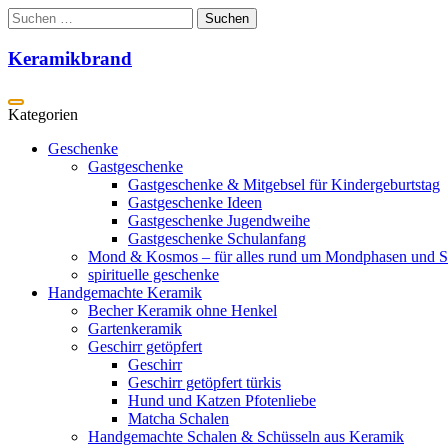
Zum
Suchen
Inhalt
nach:
springen
Keramikbrand
Geschenke
Gastgeschenke
Gastgeschenke & Mitgebsel für Kindergeburtstag
Gastgeschenke Ideen
Gastgeschenke Jugendweihe
Gastgeschenke Schulanfang
Mond & Kosmos – für alles rund um Mondphasen und S
spirituelle geschenke
Handgemachte Keramik
Becher Keramik ohne Henkel
Gartenkeramik
Geschirr getöpfert
Geschirr
Geschirr getöpfert türkis
Hund und Katzen Pfotenliebe
Matcha Schalen
Handgemachte Schalen & Schüsseln aus Keramik