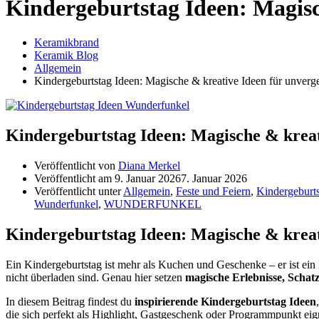
Kindergeburtstag Ideen: Magisc
Keramikbrand
Keramik Blog
Allgemein
Kindergeburtstag Ideen: Magische & kreative Ideen für unverg
Kindergeburtstag Ideen: Magische & kreat
Veröffentlicht von
Diana Merkel
Veröffentlicht am
9. Januar 2026
7. Januar 2026
Veröffentlicht unter
Allgemein
,
Feste und Feiern
,
Kindergeburts
Wunderfunkel
,
WUNDERFUNKEL
Kindergeburtstag Ideen: Magische & kreat
Ein Kindergeburtstag ist mehr als Kuchen und Geschenke – er ist ein 
nicht überladen sind. Genau hier setzen
magische Erlebnisse, Scha
In diesem Beitrag findest du
inspirierende Kindergeburtstag Ideen
die sich perfekt als Highlight, Gastgeschenk oder Programmpunkt eig