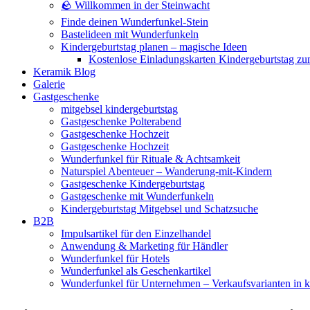
🪨 Willkommen in der Steinwacht
Finde deinen Wunderfunkel-Stein
Bastelideen mit Wunderfunkeln
Kindergeburtstag planen – magische Ideen
Kostenlose Einladungskarten Kindergeburtstag z
Keramik Blog
Galerie
Gastgeschenke
mitgebsel kindergeburtstag
Gastgeschenke Polterabend
Gastgeschenke Hochzeit
Gastgeschenke Hochzeit
Wunderfunkel für Rituale & Achtsamkeit
Naturspiel Abenteuer – Wanderung-mit-Kindern
Gastgeschenke Kindergeburtstag
Gastgeschenke mit Wunderfunkeln
Kindergeburtstag Mitgebsel und Schatzsuche
B2B
Impulsartikel für den Einzelhandel
Anwendung & Marketing für Händler
Wunderfunkel für Hotels
Wunderfunkel als Geschenkartikel
Wunderfunkel für Unternehmen – Verkaufsvarianten in kr