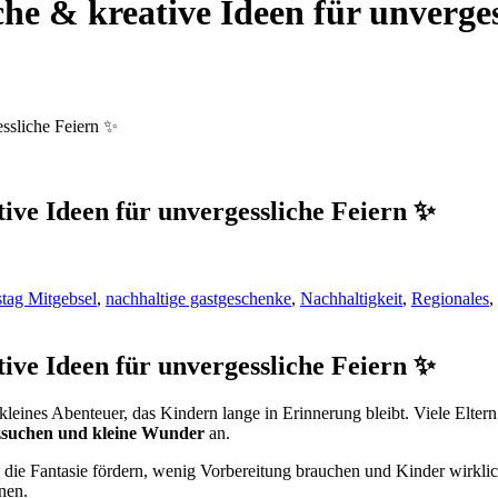
he & kreative Ideen für unverges
essliche Feiern ✨
ive Ideen für unvergessliche Feiern ✨
tag Mitgebsel
,
nachhaltige gastgeschenke
,
Nachhaltigkeit
,
Regionales
,
ive Ideen für unvergessliche Feiern ✨
kleines Abenteuer, das Kindern lange in Erinnerung bleibt. Viele Elte
tzsuchen und kleine Wunder
an.
, die Fantasie fördern, wenig Vorbereitung brauchen und Kinder wirklic
nen.