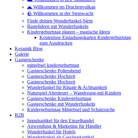
🌋 Willkommen im Drachenvulkan
🪨 Willkommen in der Steinwacht
Finde deinen Wunderfunkel-Stein
Bastelideen mit Wunderfunkeln
Kindergeburtstag planen – magische Ideen
Kostenlose Einladungskarten Kindergeburtstag
zum Ausdrucken
Keramik Blog
Galerie
Gastgeschenke
mitgebsel kindergeburtstag
Gastgeschenke Polterabend
Gastgeschenke Hochzeit
Gastgeschenke Hochzeit
Wunderfunkel für Rituale & Achtsamkeit
Naturspiel Abenteuer – Wanderung-mit-Kindern
Gastgeschenke Kindergeburtstag
Gastgeschenke mit Wunderfunkeln
Kindergeburtstag Mitgebsel und Schatzsuche
B2B
Impulsartikel für den Einzelhandel
Anwendung & Marketing für Händler
Wunderfunkel für Hotels
Wunderfunkel als Geschenkartikel