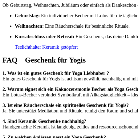
Ob Geburtstag, Weihnachten, Jubiläum oder einfach als Dankeschön
Geburtstag:
Ein individueller Becher mit Lotus für die täglic
Weihnachten:
Eine Räucherschale für besinnliche Rituale.
Kursabschluss oder Retreat:
Ein Geschenk, das deine Dankba
Teelichthalter Keramik getöpfert
FAQ – Geschenk für Yogis
1. Was ist ein gutes Geschenk für Yoga Liebhaber ?
Ein gutes Geschenk für Yogis ist achtsam gewählt, nachhaltig und m
2. Warum eignet sich ein Kakaozeremonie-Becher als Yoga Gesc
Ein Lotus-Becher verbindet Symbolkraft mit Alltagstauglichkeit – idea
3. Ist eine Räucherschale ein spirituelles Geschenk für Yogis?
Ja. Sie unterstützt Meditation und Rituale, reinigt den Raum und sch
4. Sind Keramik-Geschenke nachhaltig?
Handgemachte Keramik ist langlebig, zeitlos und ressourcenschonend 
5. Zu welchen Anlässen passt ein Yoga Geschenk?