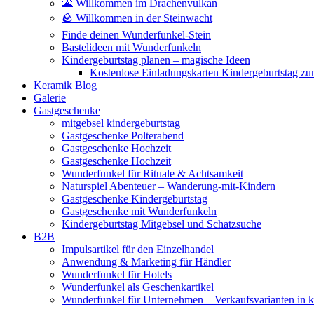
🌋 Willkommen im Drachenvulkan
🪨 Willkommen in der Steinwacht
Finde deinen Wunderfunkel-Stein
Bastelideen mit Wunderfunkeln
Kindergeburtstag planen – magische Ideen
Kostenlose Einladungskarten Kindergeburtstag z
Keramik Blog
Galerie
Gastgeschenke
mitgebsel kindergeburtstag
Gastgeschenke Polterabend
Gastgeschenke Hochzeit
Gastgeschenke Hochzeit
Wunderfunkel für Rituale & Achtsamkeit
Naturspiel Abenteuer – Wanderung-mit-Kindern
Gastgeschenke Kindergeburtstag
Gastgeschenke mit Wunderfunkeln
Kindergeburtstag Mitgebsel und Schatzsuche
B2B
Impulsartikel für den Einzelhandel
Anwendung & Marketing für Händler
Wunderfunkel für Hotels
Wunderfunkel als Geschenkartikel
Wunderfunkel für Unternehmen – Verkaufsvarianten in kr