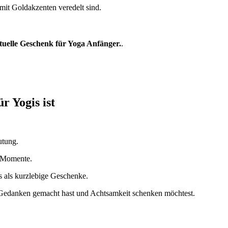
it Goldakzenten veredelt sind.
ituelle Geschenk für Yoga Anfänger.
.
r Yogis ist
utung.
e Momente.
s als kurzlebige Geschenke.
h Gedanken gemacht hast und Achtsamkeit schenken möchtest.