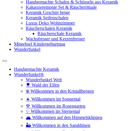
Handgemachte Schalen & Schüsseln aus Keramik
Kakaozeremonie Set & Räucherrituale
Keramik Geschirr beige
Keramik Seifenschalen
Luxus Deko Wohnzimmer
Räucherschalen Keramik
Räucherschale Keramik
Wachsfresser und Kerzenfresser
Mitgebsel Kindergeburtstag
Wunderfunkel
Handgemachte Keramik
Wunderfunkel®
Wunderfunkel Welt
🌳 Wald der Elfen
❄️ Willkommen in den Kristallbergen
☀️ Willkommen im Sonnental
🌹 Willkommen im Rosengarten
✨ Willkommen im Sternental
🏔️ Willkommen auf den Himmelsklippen
🏜️ Willkommen in den Sanddünen